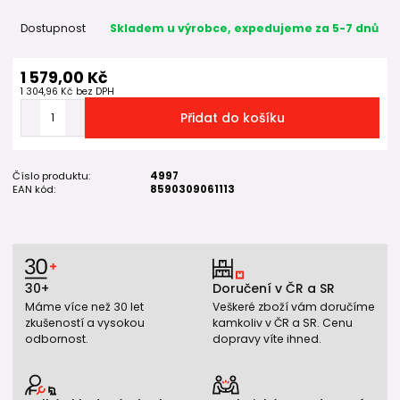
Dostupnost
Skladem u výrobce, expedujeme za 5-7 dnů
1 579,00 Kč
1 304,96 Kč
bez DPH
Přidat do košíku
Číslo produktu:
4997
EAN kód:
8590309061113
30+
Doručení v ČR a SR
Máme více než 30 let
Veškeré zboží vám doručíme
zkušeností a vysokou
kamkoliv v ČR a SR. Cenu
odbornost.
dopravy víte ihned.