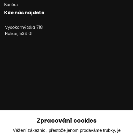
Kariéra
Kde nás najdete
Vysokomýtská 718
Holice, 534 01
Technické poradenství
Zpracování cookies
Ing. Adam Dvořák
Vážení zákazníci, přestože jenom prodáváme trubky, je