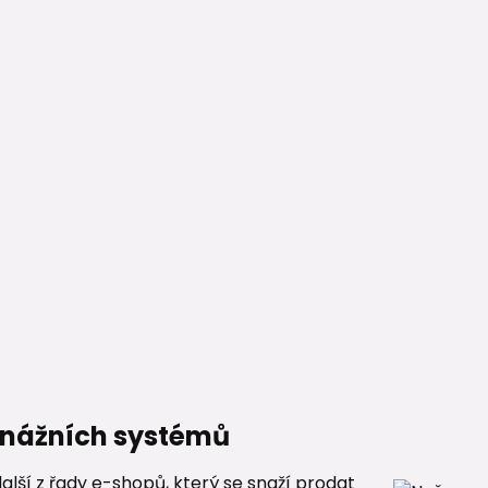
renážních systémů
alší z řady e-shopů, který se snaží prodat