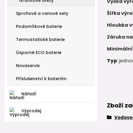
Granitové dřezy
Výška výr
Šířka výro
Sprchové a vanové sety
Hloubka v
Podomítkové baterie
Záruka na
Termostatické baterie
Minimální 
Úsporné ECO baterie
Typ
: jedn
Novaservis
Příslušenství k bateriím
Nářadí
Zboží za
Výprodej
Vodovod