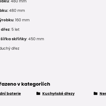
obku
: 480 mm
bku:
480 mm
ýrobku
: 160 mm
 dřez
: 5 let
šířka skříňky
: 450 mm
oduchý dřez
řazeno v kategoriích
ní baterie
Kuchyňské dřezy
Ner