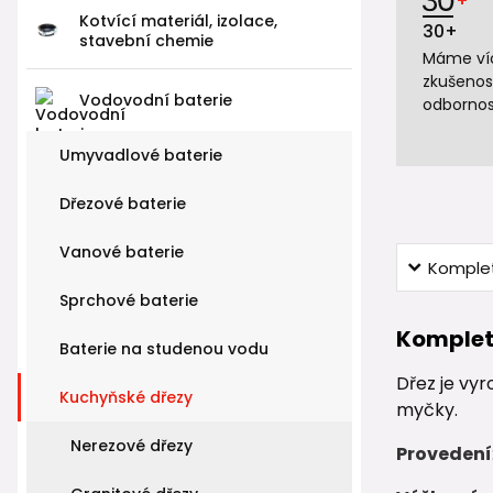
Kotvící materiál, izolace,
30+
stavební chemie
Máme víc
zkušenos
Vodovodní baterie
odbornos
Umyvadlové baterie
Dřezové baterie
Vanové baterie
Komplet
Sprchové baterie
Komplet
Baterie na studenou vodu
Dřez je vyr
Kuchyňské dřezy
myčky.
Nerezové dřezy
Provedení