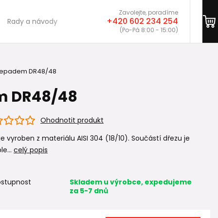
Zavolejte, poradíme
+420 602 234 254
Rady a návody
(Po-Pá 8:00 - 15:00)
přepadem DR48/48
em DR48/48
Ohodnotit produkt
je vyroben z materiálu AISI 304 (18/10). Součástí dřezu je
e...
celý popis
stupnost
Skladem u výrobce, expedujeme
za 5-7 dnů