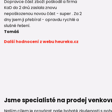
Dopravce část zboží poškodil a firma
KaD do 2 dnů zaslala znovu
nepoškozenou novou část - super . Za 2
dny jsem ji přebíral - opravdu rychlé a
slušné řešení.
Tomáš
Další hodnocení z webu heureka.cz
Jsme specialisté na prodej venkov
Naším cílem je provázat naše bohaté zkušenosti s pohod