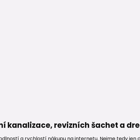
ní kanalizace, revizních šachet a d
lností a rychlostí nákupu na internetu. Nejme tedy jen d