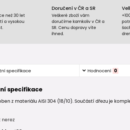
Doručení v ČR a SR
Vel
e než 30 let
Veškeré zboží vám
+10
tí a vysokou
doručíme kamkoliv v ČR a
potr
t.
SR. Cenu dopravy víte
šac
ihned.
dre
ní specifikace
Hodnocení
0
ní specifikace
oben z materiálu AISI 304 (18/10). Součástí dřezu je kompl
: nerez