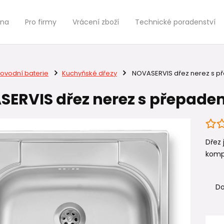
jna
Pro firmy
Vrácení zboží
Technické poradenství
ovodní baterie
Kuchyňské dřezy
NOVASERVIS dřez nerez s 
ERVIS dřez nerez s přepad
Dřez 
kompl
Do