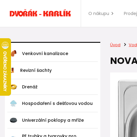
O nákupu
Prode
Úvod
Vod
Venkovní kanalizace
NOVAS
Revizní šachty
Drenáž
Hospodaření s dešťovou vodou
Univerzální poklopy a mříže
PE trubky a tvarovky pro