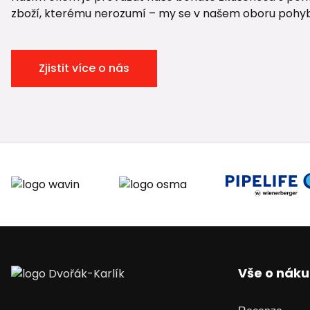
zboží, kterému nerozumí – my se v našem oboru pohybuje
Zjistit více o nás
Vše o nák