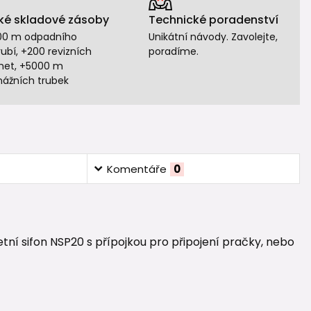
ké skladové zásoby
Technické poradenství
00 m odpadního
Unikátní návody. Zavolejte,
ubí, +200 revizních
poradíme.
het, +5000 m
nážních trubek
Komentáře
0
etní sifon NSP20 s přípojkou pro připojení pračky, nebo