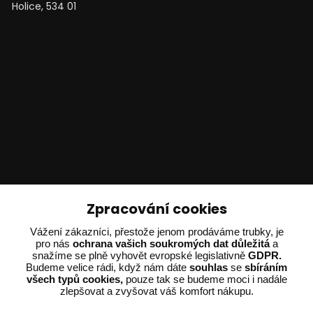
Holice, 534 01
Technické poradenství
Zpracování cookies
Vážení zákazníci, přestože jenom prodáváme trubky, je
Ing. Adam Dvořák
pro nás
ochrana vašich soukromých dat důležitá
a
+420 602 234 254
snažíme se plně vyhovět evropské legislativně
GDPR.
(Po-Pá 8:00 - 15:00)
Budeme velice rádi, když nám dáte
souhlas
se
sbíráním
všech typů cookies,
pouze tak se budeme moci i nadále
potrebujiporadit@dvorak-karlik.cz
zlepšovat a zvyšovat váš komfort nákupu.