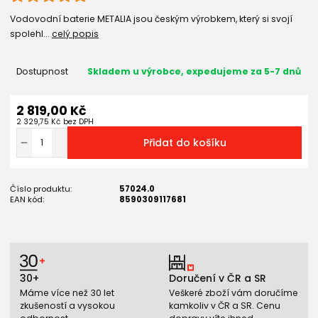
Vodovodní baterie METALIA jsou českým výrobkem, který si svojí
spolehl...
celý popis
Dostupnost
Skladem u výrobce, expedujeme za 5-7 dnů
2 819,00 Kč
2 329,75 Kč
bez DPH
Přidat do košíku
Číslo produktu:
57024.0
EAN kód:
8590309117681
30+
Doručení v ČR a SR
Máme více než 30 let
Veškeré zboží vám doručíme
zkušeností a vysokou
kamkoliv v ČR a SR. Cenu