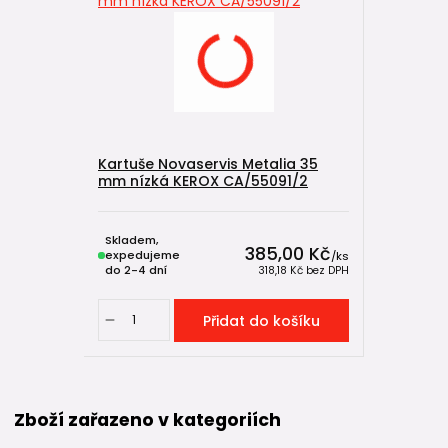
Kartuše Novaservis Metalia 35
mm nízká KEROX CA/55091/2
Skladem,
385,00 Kč
expedujeme
/
ks
do 2-4 dní
318,18 Kč
bez DPH
Přidat do košíku
Zboží zařazeno v kategoriích