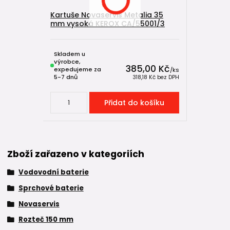
Kartuše Novaservis Metalia 35
mm vysoká KEROX CA/55001/3
Skladem u
výrobce,
385,00 Kč
expedujeme za
/
ks
5-7 dnů
318,18 Kč
bez DPH
Přidat do košíku
Zboží zařazeno v kategoriích
Vodovodní baterie
Sprchové baterie
Novaservis
Rozteč 150 mm