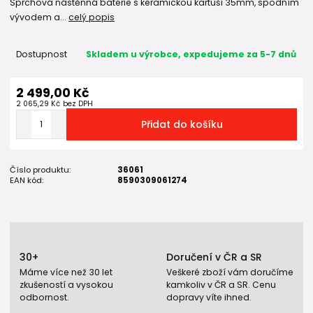
Sprchová nástěnná baterie s keramickou kartuší 35mm, spodním
vývodem a...
celý popis
Dostupnost
Skladem u výrobce, expedujeme za 5-7 dnů
2 499,00 Kč
2 065,29 Kč
bez DPH
Přidat do košíku
Číslo produktu:
36061
EAN kód:
8590309061274
30+
Doručení v ČR a SR
Máme více než 30 let
Veškeré zboží vám doručíme
zkušeností a vysokou
kamkoliv v ČR a SR. Cenu
odbornost.
dopravy víte ihned.