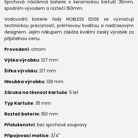
Sprchová nástěnná baterie s keramickou kartuší 35mm,
spodním vývodem a roztečí 150mm.
Vodovodní baterie řady NOBLESS EDGE se vyznačují
technickou precizností, prémiovou kvalitou a nadčasovým
designem. Jejím nákupem získáte kvalitní český výrobek za
přijatelnou cenu.
Provedení
: chrom
Výška výrobku
: 127 mm
Šířka výrobku:
217 mm
Hloubka výrobku
: 138 mm
Záruka na těsnost kartuše
: 5 let
Typ Kartuše
: 35 mm
Rozteč baterie:
150 mm
Příslušenství
: bez sprchové soupravy
Připojovací matice
: 3/4"