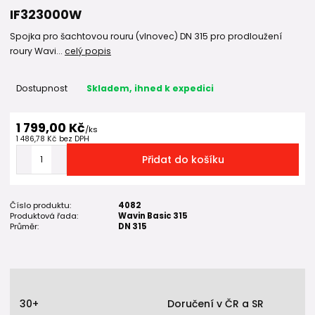
IF323000W
Spojka pro šachtovou rouru (vlnovec) DN 315 pro prodloužení
roury Wavi...
celý popis
Dostupnost
Skladem, ihned k expedici
1 799,00 Kč
/
ks
1 486,78 Kč
bez DPH
Přidat do košíku
Číslo produktu:
4082
Produktová řada:
Wavin Basic 315
Průměr:
DN 315
30+
Doručení v ČR a SR