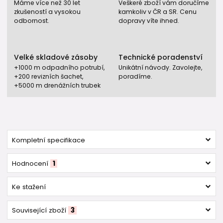
Máme více než 30 let
Veškeré zboží vám doručíme
zkušeností a vysokou
kamkoliv v ČR a SR. Cenu
odbornost.
dopravy víte ihned.
Velké skladové zásoby
Technické poradenství
+1000 m odpadního potrubí,
Unikátní návody. Zavolejte,
+200 revizních šachet,
poradíme.
+5000 m drenážních trubek
Kompletní specifikace
Hodnocení
1
Ke stažení
Související zboží
3