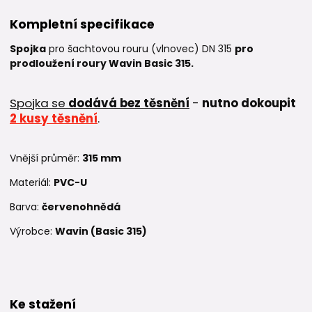
Kompletní specifikace
Spojka
pro šachtovou rouru (vlnovec) DN 315
pro
prodloužení roury Wavin Basic 315.
Spojka se
dodává bez těsnění
-
n
utno dokoupit
2 kusy těsnění
.
Vnější průměr:
315
mm
Materiál:
PVC-U
Barva:
červenohnědá
Výrobce:
Wavin (Basic 315)
Ke stažení