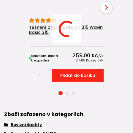
6 hodnocení
Těsnění pro vlnovec DN 315 Wavin
Kanalizač
Basic 315
korugova
1000 mm 
259,00 Kč
Skladem, ihned
Skladem, 
/
ks
k expedici
k expedici
214,05 Kč
bez DPH
Přidat do košíku
Zboží zařazeno v kategoriích
Revizní šachty