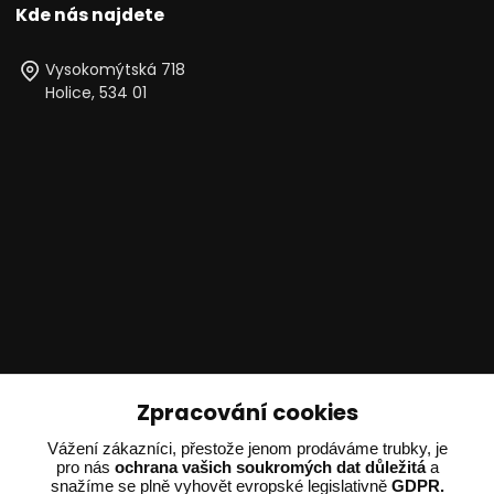
Kde nás najdete
Vysokomýtská 718
Holice, 534 01
Technické poradenství
Zpracování cookies
Vážení zákazníci, přestože jenom prodáváme trubky, je
Ing. Adam Dvořák
pro nás
ochrana vašich soukromých dat důležitá
a
+420 602 234 254
snažíme se plně vyhovět evropské legislativně
GDPR.