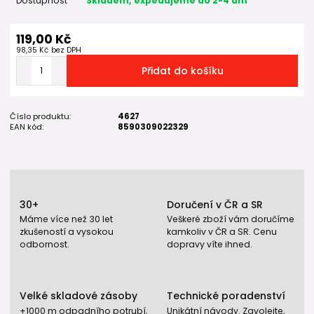
Dostupnost
Skladem, expedujeme do 2-4 dní
119,00 Kč
98,35 Kč
bez DPH
Přidat do košíku
Číslo produktu:
4627
EAN kód:
8590309022329
30+
Doručení v ČR a SR
Máme více než 30 let
Veškeré zboží vám doručíme
zkušeností a vysokou
kamkoliv v ČR a SR. Cenu
odbornost.
dopravy víte ihned.
Velké skladové zásoby
Technické poradenství
+1000 m odpadního potrubí,
Unikátní návody. Zavolejte,