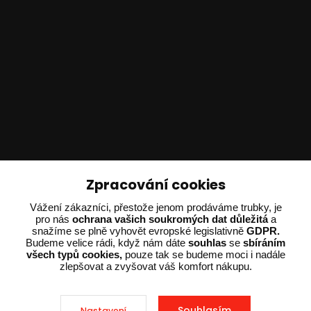
Technické poradenství
Zpracování cookies
Vážení zákazníci, přestože jenom prodáváme trubky, je
Ing. Adam Dvořák
pro nás
ochrana vašich soukromých dat důležitá
a
+420 602 234 254
snažíme se plně vyhovět evropské legislativně
GDPR.
(Po-Pá 8:00 - 15:00)
Budeme velice rádi, když nám dáte
souhlas
se
sbíráním
všech typů cookies,
pouze tak se budeme moci i nadále
zlepšovat a zvyšovat váš komfort nákupu.
potrebujiporadit@dvorak-karlik.cz
Souhlasím
Nastavení