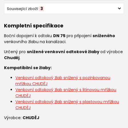
Související zboží
3
Kompletní specifikace
Boční dopojení k odtoku
DN 75
pro připojení
sníženého
venkovního žlabu na kanalizaci.
Určený pro
snížené venkovní odtokové žlaby
od výrobce
Chuděj
.
Kompatibilní se žlaby:
Venkovní odtokový žlab snížený s pozinkovanou
mřížkou CHUDĚJ
Venkovní odtokový žlab snížený s litinovou mřížkou
CHUDĚJ
Venkovní odtokový žlab snížený s plastovou mřížkou
CHUDĚJ
Výrobce:
CHUDĚJ