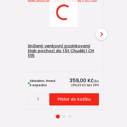
Snížený venkovní pozinkovaný
Snížený v
žlab pochozí do 1,5t Chuděj | CH
pojezdový
1115
1114
Skladem u
výrobce,
359,00 Kč
Skladem, ihned
expeduje
/
ks
k expedici
5-7 dnů
296,69 Kč
bez DPH
Přidat do košíku