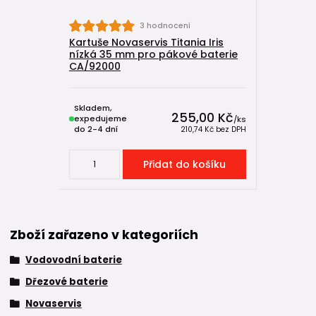
3 hodnocení
Kartuše Novaservis Titania Iris
nízká 35 mm pro pákové baterie
CA/92000
Skladem,
255,00 Kč
expedujeme
/
ks
do 2-4 dní
210,74 Kč
bez DPH
Přidat do košíku
Zboží zařazeno v kategoriích
Vodovodní baterie
Dřezové baterie
Novaservis