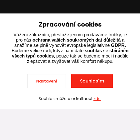
Zpracování cookies
Vážení zákazníci, přestože jenom prodáváme trubky, je
pro nás
ochrana vašich soukromých dat důležitá
a
snažíme se plně vyhovět evropské legislativně
GDPR.
Budeme velice rádi, když nám dáte
souhlas
se
sbíráním
všech typů cookies,
pouze tak se budeme moci i nadále
Technické poradenství
zlepšovat a zvyšovat váš komfort nákupu.
Ing. Adam Dvořák
Souhlasím
Nastavení
+420 602 234 254
(Po-Pá 8:00 - 15:00)
Souhlas můžete odmítnout
zde
.
Sleva při nákupu nad 10 000 Kč
potrebujiporadit@dvorak-karlik.cz
2025 © Dvorak-Karlik.cz – Všechna práva vyhrazena. Design od
EmpireDesign
nakódoval
OndřejDvořák.com
.