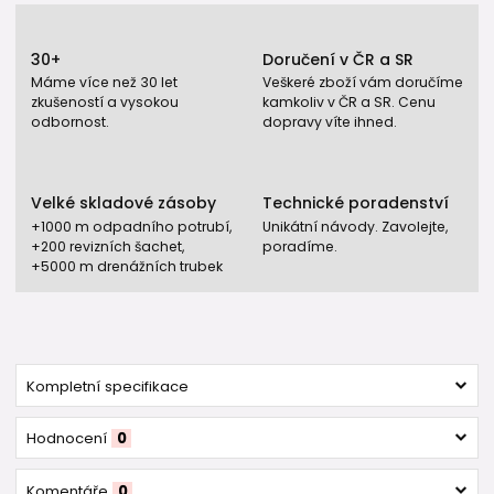
30+
Doručení v ČR a SR
Máme více než 30 let
Veškeré zboží vám doručíme
zkušeností a vysokou
kamkoliv v ČR a SR. Cenu
odbornost.
dopravy víte ihned.
Velké skladové zásoby
Technické poradenství
+1000 m odpadního potrubí,
Unikátní návody. Zavolejte,
+200 revizních šachet,
poradíme.
+5000 m drenážních trubek
Kompletní specifikace
Hodnocení
0
Komentáře
0