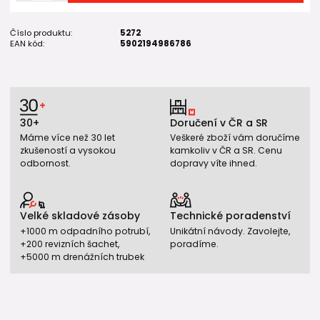
Číslo produktu:
5272
EAN kód:
5902194986786
30+
Doručení v ČR a SR
Máme více než 30 let
Veškeré zboží vám doručíme
zkušeností a vysokou
kamkoliv v ČR a SR. Cenu
odbornost.
dopravy víte ihned.
Velké skladové zásoby
Technické poradenství
+1000 m odpadního potrubí,
Unikátní návody. Zavolejte,
+200 revizních šachet,
poradíme.
+5000 m drenážních trubek