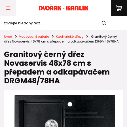
Úvod
Vodovodní baterie
Kuchyňské dřezy
Granitový černý
dřez Novaservis 48x78 cm s přepadem a odkapávačem DRGM48/78HA
Granitový černý dřez
Novaservis 48x78 cm s
přepadem a odkapávačem
DRGM48/78HA