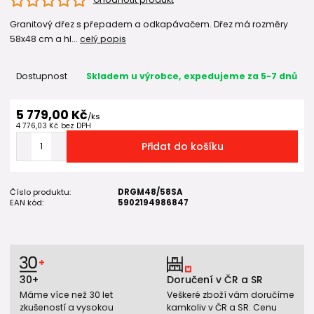
Granitový dřez s přepadem a odkapávačem. Dřez má rozměry
58x48 cm a hl...
celý popis
Dostupnost
Skladem u výrobce, expedujeme za 5-7 dnů
5 779,00 Kč
/
ks
4 776,03 Kč
bez DPH
Přidat do košíku
Číslo produktu:
DRGM48/58SA
EAN kód:
5902194986847
30+
Doručení v ČR a SR
Máme více než 30 let
Veškeré zboží vám doručíme
zkušeností a vysokou
kamkoliv v ČR a SR. Cenu