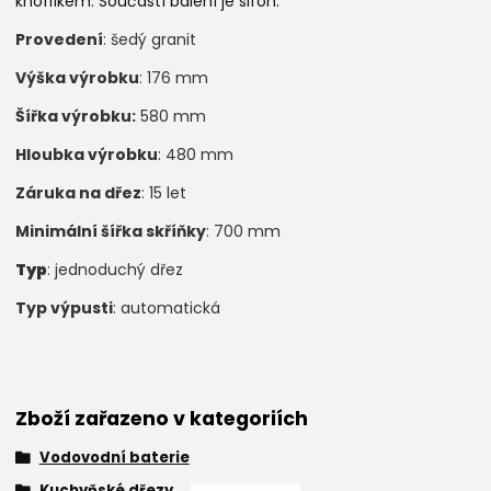
knoflíkem. Součástí balení je sifon.
Provedení
: šedý granit
Výška výrobku
: 176 mm
Šířka výrobku:
580 mm
Hloubka výrobku
: 480 mm
Záruka na dřez
: 15 let
Minimální šířka skříňky
: 700 mm
Typ
: jednoduchý dřez
Typ výpusti
: automatická
Zboží zařazeno v kategoriích
Vodovodní baterie
Kuchyňské dřezy