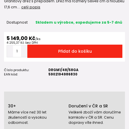
Granitový dřez s přepadem. Dřez má rozměry 58x48 cm a hloubku
17,6 cm....
celý popis
Dostupnost
Skladem u výrobce, expedujeme za 5-7 dnů
5 149,00 Kč
/
ks
4 255,37 Kč
bez DPH
Přidat do košíku
Číslo produktu:
DRGM1/48/58GA
EAN kód:
5902194986830
30+
Doručení v ČR a SR
Máme více než 30 let
Veškeré zboží vám doručíme
zkušeností a vysokou
kamkoliv v ČR a SR. Cenu
odbornost.
dopravy víte ihned.