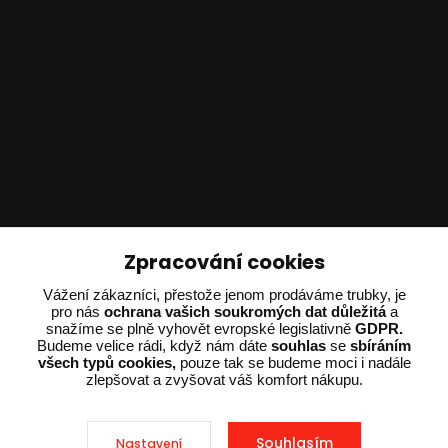
Technické poradenství
Zpracování cookies
Ing. Adam Dvořák
Vážení zákazníci, přestože jenom prodáváme trubky, je
pro nás
ochrana vašich soukromých dat důležitá
a
+420 602 234 254
snažíme se plně vyhovět evropské legislativně
GDPR.
(Po-Pá 8:00 - 15:00)
Budeme velice rádi, když nám dáte
souhlas
se
sbíráním
všech typů cookies,
pouze tak se budeme moci i nadále
potrebujiporadit@dvorak-karlik.cz
zlepšovat a zvyšovat váš komfort nákupu.
Souhlasím
Nastavení