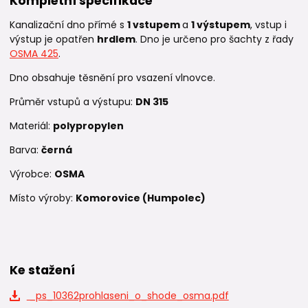
Kompletní specifikace
Kanalizační dno přímé s
1
vstupem
a
1 výstupem
, vstup i
výstup je opatřen
hrdlem
. Dno je určeno pro šachty z řady
OSMA 425
.
Dno obsahuje těsnění pro vsazení vlnovce.
Průměr vstupů a výstupu:
DN 315
Materiál:
polypropylen
Barva:
černá
Výrobce:
OSMA
Místo výroby:
Komorovice (Humpolec)
Ke stažení
_ps_10362prohlaseni_o_shode_osma.pdf