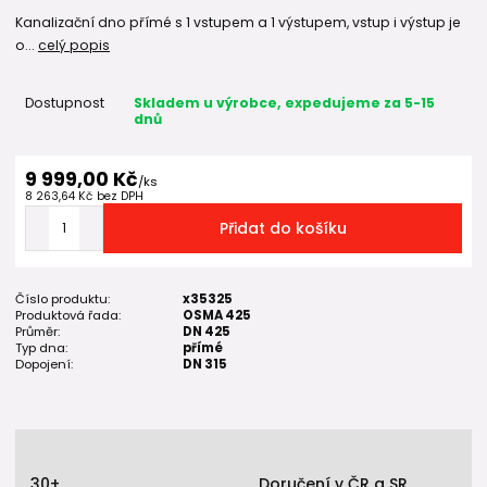
Kanalizační dno přímé s 1 vstupem a 1 výstupem, vstup i výstup je
o...
celý popis
Dostupnost
Skladem u výrobce, expedujeme za 5-15
dnů
9 999,00 Kč
/
ks
8 263,64 Kč
bez DPH
Přidat do košíku
Číslo produktu:
x35325
Produktová řada:
OSMA 425
Průměr:
DN 425
Typ dna:
přímé
Dopojení:
DN 315
30+
Doručení v ČR a SR