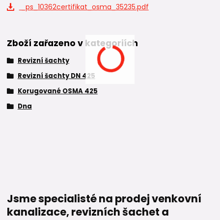
_ps_10362certifikat_osma_35235.pdf
Zboží zařazeno v kategoriích
Revizní šachty
Revizní šachty DN 425
Korugované OSMA 425
Dna
Jsme specialisté na prodej venkovní
kanalizace, revizních šachet a