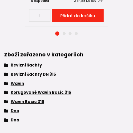
k expedici
k expedici
2 114,88 Kč
bez DPH
Přidat do košíku
Zboží zařazeno v kategoriích
Revizní šachty
Revizní šachty DN 315
Wavin
Korugované Wavin Basic 315
Wavin Basic 315
Dna
Dna