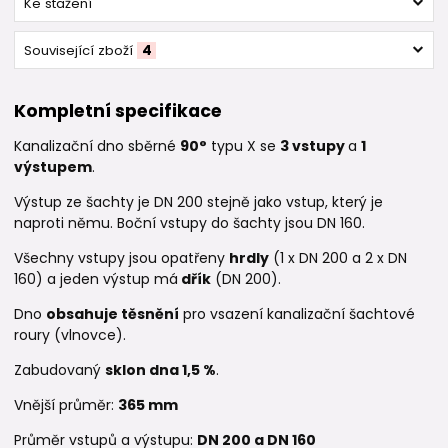
Ke stažení
Související zboží
4
Kompletní specifikace
Kanalizační dno sběrné
90°
typu X se
3
vstupy
a
1
výstupem
.
Výstup ze šachty je DN 200 stejně jako vstup, který je
naproti němu. Boční vstupy do šachty jsou DN 160.
Všechny vstupy jsou opatřeny
hrdly
(1 x DN 200 a 2 x DN
160) a jeden výstup má
dřík
(DN 200).
Dno
obsahuje těsnění
pro vsazení kanalizační šachtové
roury (vlnovce).
Zabudovaný
sklon dna 1,5 %
.
Vnější průměr:
365 mm
Průměr vstupů a výstupu:
DN 200 a DN 160