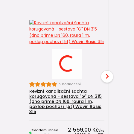
5 hodnocení
Revizní kanalizační šachta
Kanalizač
korugovaná - sestava "G" DN 315
korugova
(dno přímé DN 160, roura 1 m,
1500 mm 
poklop pochozí 1,5t) Wavin Basic
315
2 559,00 Kč
Skladem, ihned
Skladem, 
/
ks