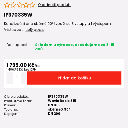
Ohodnotit produkt
IF370335W
Kanalizační dno sběrné 90° typu X se 3 vstupy a 1 výstupem.
Výstup ze ...
celý popis
Dostupnost
Skladem u výrobce, expedujeme za 5-15
dnů
1 799,00 Kč
/
ks
1 486,78 Kč
bez DPH
Přidat do košíku
Číslo produktu:
IF370335W
Produktová řada:
Wavin Basic 315
Průměr:
DN 315
Typ dna:
sběrné X 90°
Dopojení:
DN 200