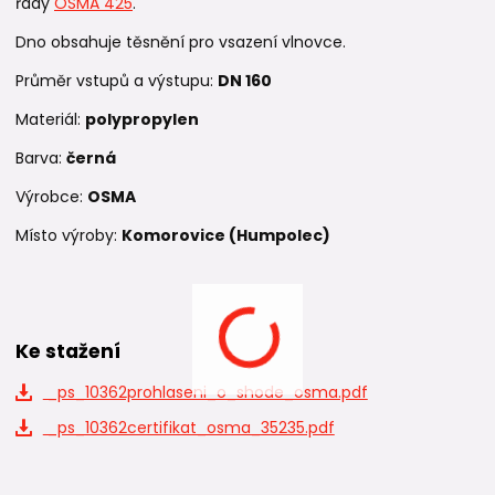
řady
OSMA 425
.
Dno obsahuje těsnění pro vsazení vlnovce.
Průměr vstupů a výstupu:
DN 160
Materiál:
polypropylen
Barva:
černá
Výrobce:
OSMA
Místo výroby:
Komorovice (Humpolec)
Ke stažení
_ps_10362prohlaseni_o_shode_osma.pdf
_ps_10362certifikat_osma_35235.pdf