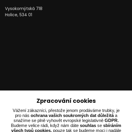
Vysokomýtská 718
Holice, 534 01
Technické poradenství
Zpracování cookies
Ing. Adam Dvořák
Vážení zákazníci, přestože jenom prodáváme trubky, je
pro nás
ochrana vašich soukromých dat důležitá
a
+420 602 234 254
snažíme se plně vyhovět evropské legislativně
GDPR.
(Po-Pá 8:00 - 15:00)
Budeme velice rádi, když nám dáte
souhlas
se
sbíráním
všech typů cookies,
pouze tak se budeme moci i nadále