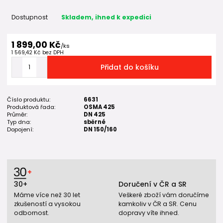
Dostupnost
Skladem, ihned k expedici
1 899,00 Kč
/
ks
1 569,42 Kč
bez DPH
Přidat do košíku
Číslo produktu:
6631
Produktová řada:
OSMA 425
Průměr:
DN 425
Typ dna:
sběrné
Dopojení:
DN 150/160
30+
Doručení v ČR a SR
Máme více než 30 let
Veškeré zboží vám doručíme
zkušeností a vysokou
kamkoliv v ČR a SR. Cenu
odbornost.
dopravy víte ihned.