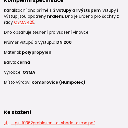
Kompletní specifikace
Kanalizační dno přímé s
3
vstupy
a
1 výstupem
, vstupy i
výstup jsou opatřeny
hrdlem
. Dno je určeno pro šachty z
řady
OSMA 425
.
Dno obsahuje těsnění pro vsazení vlnovce.
Průměr vstupů a výstupu:
DN 200
Materiál:
polypropylen
Barva:
černá
Výrobce:
OSMA
Místo výroby:
Komorovice (Humpolec)
Ke stažení
_ps_10362prohlaseni_o_shode_osma.pdf