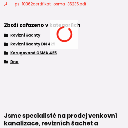
_ps_10362certifikat_osma_35235.pdf
Zboží zařazeno v kategoriích
Revizní šachty
Revizní šachty DN 425
Korugované OSMA 425
Dna
Jsme specialisté na prodej venkovní
kanalizace, revizních šachet a