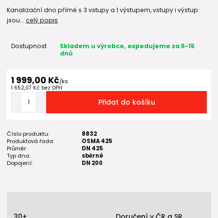
Kanalizační dno přímé s 3 vstupy a 1 výstupem, vstupy i výstup
jsou...
celý popis
Dostupnost
Skladem u výrobce, expedujeme za 5-15
dnů
1 999,00 Kč
/
ks
1 652,07 Kč
bez DPH
Přidat do košíku
Číslo produktu:
8832
Produktová řada:
OSMA 425
Průměr:
DN 425
Typ dna:
sběrné
Dopojení:
DN 200
30+
Doručení v ČR a SR