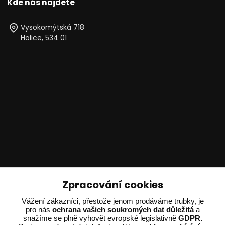
Kde nás najdete
Vysokomýtská 718
Holice, 534 01
Technické poradenství
Zpracování cookies
Ing. Adam Dvořák
Vážení zákazníci, přestože jenom prodáváme trubky, je
pro nás
ochrana vašich soukromých dat důležitá
a
+420 602 234 254
snažíme se plně vyhovět evropské legislativně
GDPR.
(Po-Pá 8:00 - 15:00)