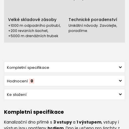
Velké skladové zásoby
Technické poradenství
+1000 m odpadního potrubí,
Unikátní návody. Zavolejte,
+200 revizních šachet,
poradíme.
+5000 m drenážních trubek
Kompletní specifikace
Hodnocení
0
Ke stažení
Kompletní specifikace
Kanalizační dno přímé s
3
vstupy
a
1 výstupem
, vstupy i
výstup jsou opatřeny
hrdlem
. Dno je určeno pro šachty z