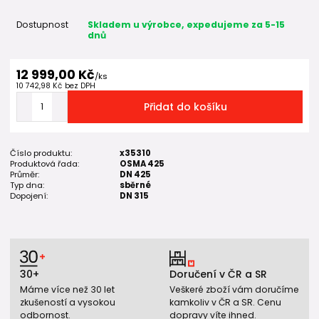
Dostupnost
Skladem u výrobce, expedujeme za 5-15
dnů
12 999,00 Kč
/
ks
10 742,98 Kč
bez DPH
Přidat do košíku
Číslo produktu:
x35310
Produktová řada:
OSMA 425
Průměr:
DN 425
Typ dna:
sběrné
Dopojení:
DN 315
30+
Doručení v ČR a SR
Máme více než 30 let
Veškeré zboží vám doručíme
zkušeností a vysokou
kamkoliv v ČR a SR. Cenu
odbornost.
dopravy víte ihned.