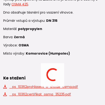
řady
OSMA 425
.
Dno obsahuje těsnění pro vsazení vlnovce.
Průměr vstupů a výstupu:
DN 315
Materiál:
polypropylen
Barva:
černá
Výrobce:
OSMA
Místo výroby:
Komorovice (Humpolec)
Ke stažení
_ps_10362prohlaseni_o_shode_osma.pdf
_ps_10362certifikat_osma_35235.pdf