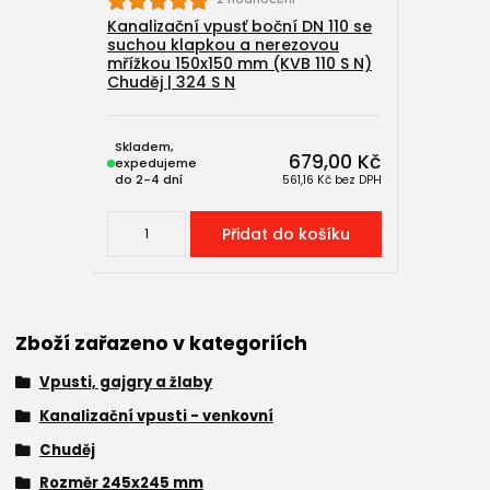
Kanalizační vpusť boční DN 110 se
suchou klapkou a nerezovou
mřížkou 150x150 mm (KVB 110 S N)
Chuděj | 324 S N
Skladem,
679,00 Kč
expedujeme
do 2-4 dní
561,16 Kč
bez DPH
Přidat do košíku
Zboží zařazeno v kategoriích
Vpusti, gajgry a žlaby
Kanalizační vpusti - venkovní
Chuděj
Rozměr 245x245 mm