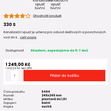
Ohodnotit produkt
330 S
Kanalizační vpusť je určena pro odvod dešťových a povrchových
vod do k...
celý popis
Dostupnost
Skladem, expedujeme do 5-7 dnů
1 249,00 Kč
1 032,23 Kč
bez DPH
Přidat do košíku
Číslo produktu:
5494
Rozměr:
245x245 mm
Mřížka:
plastová do 1,5t
Dopojení:
boční
Klapka:
suchá