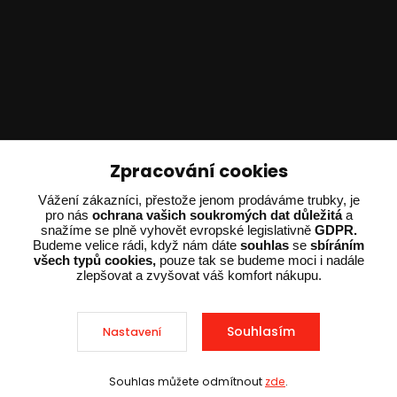
Technické poradenství
Zpracování cookies
Ing. Adam Dvořák
Vážení zákazníci, přestože jenom prodáváme trubky, je
pro nás
ochrana vašich soukromých dat důležitá
a
+420 602 234 254
snažíme se plně vyhovět evropské legislativně
GDPR.
(Po-Pá 8:00 - 15:00)
Budeme velice rádi, když nám dáte
souhlas
se
sbíráním
všech typů cookies,
pouze tak se budeme moci i nadále
potrebujiporadit@dvorak-karlik.cz
zlepšovat a zvyšovat váš komfort nákupu.
Souhlasím
Nastavení
2025 © Dvorak-Karlik.cz – Všechna práva vyhrazena. Design od
EmpireDesign
nakódoval
OndřejDvořák.com
.
Souhlas můžete odmítnout
zde
.
Sleva při nákupu nad 10 000 Kč
Vytvořeno na
Eshop-rychle.cz