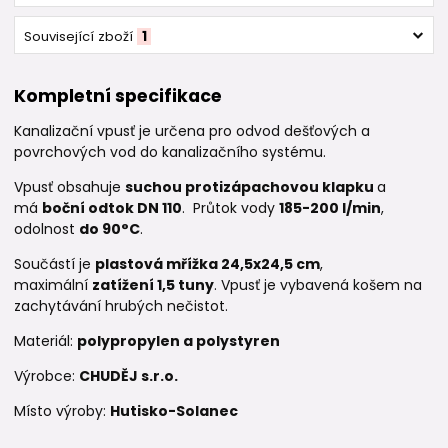
Související zboží
1
Kompletní specifikace
Kanalizační vpusť je určena pro odvod dešťových a
povrchových vod do kanalizačního systému.
Vpusť obsahuje
suchou protizápachovou klapku
a
má
boční odtok DN 110
. Průtok vody
185-200 l/min
,
odolnost
do 90°C
.
Součástí je
plastová mřížka
24,5x24,5 cm
,
maximální
zatížení 1,5 tuny
. Vpusť je vybavená košem na
zachytávání hrubých nečistot.
Materiál:
polypropylen a polystyren
Výrobce:
CHUDĚJ s.r.o.
Místo výroby:
Hutisko-Solanec