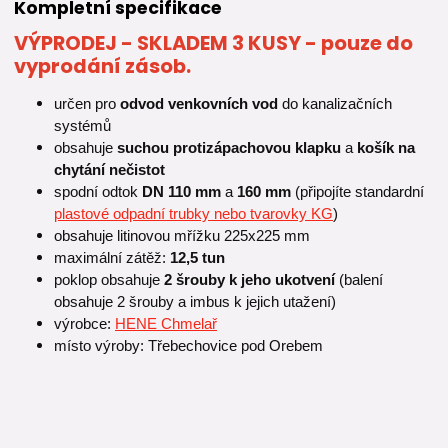
Kompletní specifikace
VÝPRODEJ - SKLADEM 3 KUSY - pouze do
vyprodání zásob.
určen pro
odvod venkovních vod
do kanalizačních
systémů
obsahuje
suchou protizápachovou klapku
a
košík na
chytání nečistot
spodní odtok
DN 110 mm
a
160 mm
(připojíte standardní
plastové odpadní trubky nebo tvarovky KG
)
obsahuje litinovou mřížku 225x225 mm
maximální zátěž:
12,5 tun
poklop obsahuje
2 šrouby k jeho ukotvení
(balení
obsahuje 2 šrouby a imbus k jejich utažení)
výrobce:
HENE Chmelař
místo výroby: Třebechovice pod Orebem