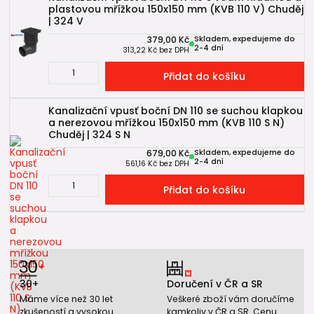
plastovou mřížkou 150x150 mm (KVB 110 V) Chuděj
| 324 V
379,00 Kč
Skladem, expedujeme do
2-4 dní
313,22 Kč
bez DPH
Přidat do košíku
Kanalizační vpusť boční DN 110 se suchou klapkou
a nerezovou mřížkou 150x150 mm (KVB 110 S N)
Chuděj | 324 S N
679,00 Kč
Skladem, expedujeme do
2-4 dní
561,16 Kč
bez DPH
Přidat do košíku
30+
Doručení v ČR a SR
Máme více než 30 let
Veškeré zboží vám doručíme
zkušeností a vysokou
kamkoliv v ČR a SR. Cenu