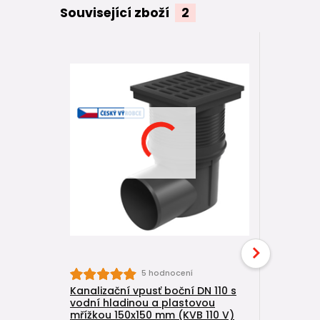
Související zboží
2
5 hodnocení
Kanalizační vpusť boční DN 110 s
Kanalizač
vodní hladinou a plastovou
suchou k
mřížkou 150x150 mm (KVB 110 V)
mřížkou 1