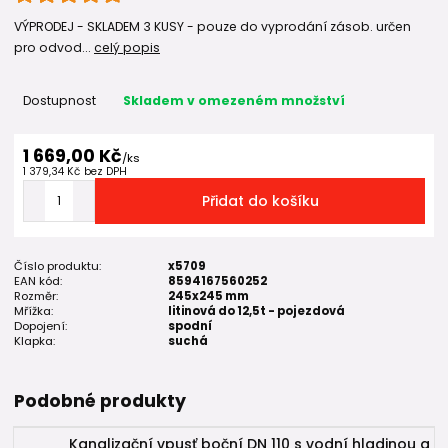
VÝPRODEJ - SKLADEM 3 KUSY - pouze do vyprodání zásob. určen
pro odvod...
celý popis
Dostupnost
Skladem v omezeném množství
1 669,00 Kč
/
ks
1 379,34 Kč
bez DPH
Přidat do košíku
Číslo produktu:
x5709
EAN kód:
8594167560252
Rozměr:
245x245 mm
Mřížka:
litinová do 12,5t - pojezdová
Dopojení:
spodní
Klapka:
suchá
Podobné produkty
Kanalizační vpusť boční DN 110 s vodní hladinou a