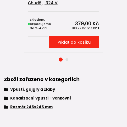
Chuděj | 324 V
Chuděj | 
Skladem,
Skladem,
379,00 Kč
expedujeme
expeduje
do 2-4 dní
do 2-4 dní
313,22 Kč
bez DPH
Přidat do košíku
Zboží zařazeno v kategoriích
Vpusti, gajgry a žlaby
Kanalizační vpusti - venkovní
Rozměr 245x245 mm