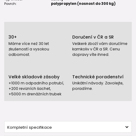
Povrch:
polypropylen (nosnost do 300 kg)
30+
Doručení v ČR a SR
Máme více než 30 let
Veškeré zboží vám doručíme
zkušeností a vysokou
kamkoliv v ČR a SR. Cenu
odbornost.
dopravy víte ihned.
Velké skladové zásoby
Technické poradenství
+1000 m odpadního potrubí,
Unikátní návody. Zavolejte,
+200 revizních šachet,
poradíme.
+5000 m drenážních trubek
Kompletní specifikace