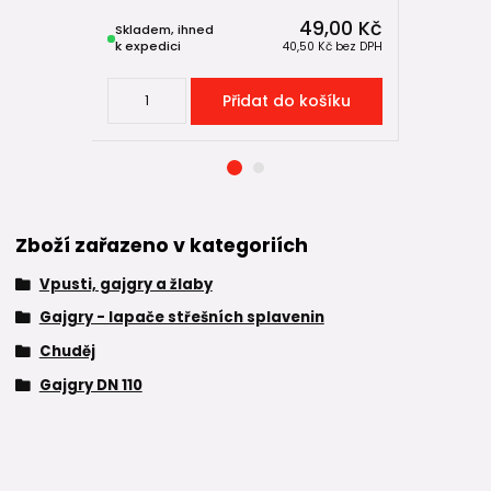
49,00 Kč
Skladem, ihned
Skladem, 
k expedici
k expedici
40,50 Kč
bez DPH
Přidat do košíku
Zboží zařazeno v kategoriích
Vpusti, gajgry a žlaby
Gajgry - lapače střešních splavenin
Chuděj
Gajgry DN 110