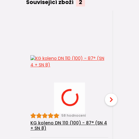
Související zboží
2
58 hodnocení
KG koleno DN 110 (100) - 87° (SN 4
KG trubka
+ SN 8)
(DN 100) 