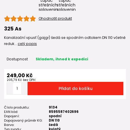
Ohodnotit produkt
325 As
Kanalizační vpusť (gajgr) šedá se spodním odtokem DN 110 včetně
reduk...
celý popis
Dostupnost
Skladem, ihned k expedici
249,00 Kč
205,79 Kč
bez DPH
Přidat do košíku
Číslo produktu:
9134
EAN kód:
8595587402696
Dopojení:
spodní
Dopojovaný průměr KG:
DN 110
Barva:
šedá
Typ svodu:
kulatý