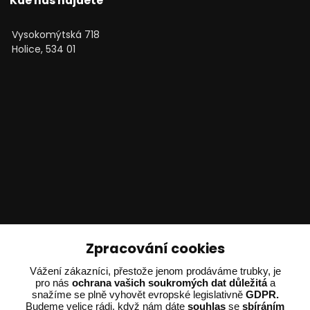
Kde nás najdete
Vysokomýtská 718
Holice, 534 01
Technické poradenství
Zpracování cookies
Vážení zákazníci, přestože jenom prodáváme trubky, je
Ing. Adam Dvořák
pro nás
ochrana vašich soukromých dat důležitá
a
+420 602 234 254
snažíme se plně vyhovět evropské legislativně
GDPR.
(Po-Pá 8:00 - 15:00)
Budeme velice rádi, když nám dáte
souhlas
se
sbíráním