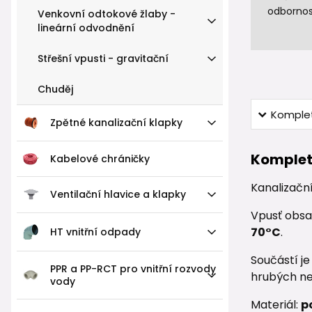
odbornos
Venkovní odtokové žlaby -
lineární odvodnění
Střešní vpusti - gravitační
Chuděj
Komplet
Zpětné kanalizační klapky
Komplet
Kabelové chráničky
Kanalizačn
Ventilační hlavice a klapky
Vpusť obs
70°C
.
HT vnitřní odpady
Součástí j
PPR a PP-RCT pro vnitřní rozvody
hrubých ne
vody
Materiál:
p