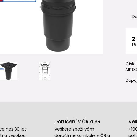
Do
2
1 8
Číslo
Mřížk
Dopoj
Doručení v ČR a SR
Vel
e než 30 let
Veškeré zboží vám
+10
tí a vysokou
doručíme kamkoliv v ČR a
potr