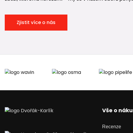
Zjistit více o nás
Vše o nák
Recenze