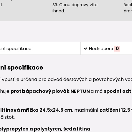
t.
SR. Cenu dopravy víte
šac
ihned.
dre
ní specifikace
Hodnocení
0
ní specifikace
í vpusť je určena pro odvod dešťových a povrchových vo
ahuje
protizápachový plovák NEPTUN
a má
spodní odt
e
litinová mřížka
24,5x24,5 cm
, maximální
zatížení 12,5
čistot.
olypropylen a polystyren, šedá litina