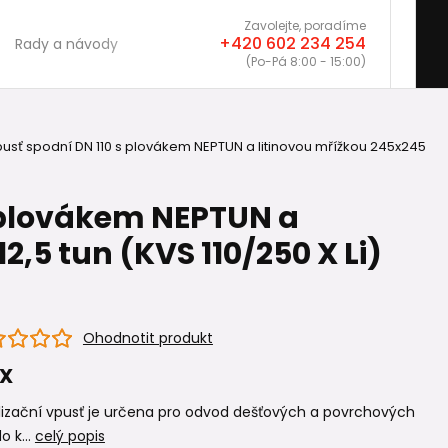
Zavolejte, poradíme
+420 602 234 254
Rady a návody
(Po-Pá 8:00 - 15:00)
usť spodní DN 110 s plovákem NEPTUN a litinovou mřížkou 245x245
s plovákem NEPTUN a
,5 tun (KVS 110/250 X Li)
Ohodnotit produkt
 X
lizační vpusť je určena pro odvod dešťových a povrchových
o k...
celý popis