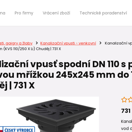
jna
Pro firmy
Vrácení zboží
Technické poradenství
ti, gajgry a žlaby
Kanalizační vpusti - venkovní
Kanalizační vp
 (KVS 110/250 X Li) Chuděj | 731 X
izační vpusť spodní DN 110 
ovou mřížkou 245x245 mm do 12
j | 731 X
731
Kana
vod d