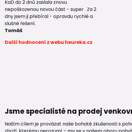
KaD do 2 dnů zaslala znovu
nepoškozenou novou část - super . Za 2
dny jsem ji přebíral - opravdu rychlé a
slušné řešení.
Tomáš
Další hodnocení z webu heureka.cz
Jsme specialisté na prodej venkov
Naším cílem je provázat naše bohaté zkušenosti s pohod
zboží, kterému nerozumí – my se v našem oboru pohybuje