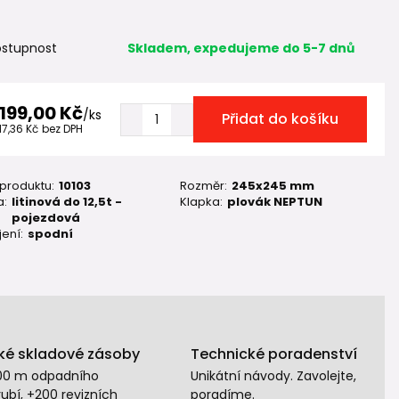
stupnost
Skladem, expedujeme do 5-7 dnů
 199,00 Kč
/
ks
Přidat do košíku
17,36 Kč
bez DPH
 produktu:
10103
Rozměr:
245x245 mm
a:
litinová do 12,5t -
Klapka:
plovák NEPTUN
pojezdová
ení:
spodní
ké skladové zásoby
Technické poradenství
00 m odpadního
Unikátní návody. Zavolejte,
ubí, +200 revizních
poradíme.