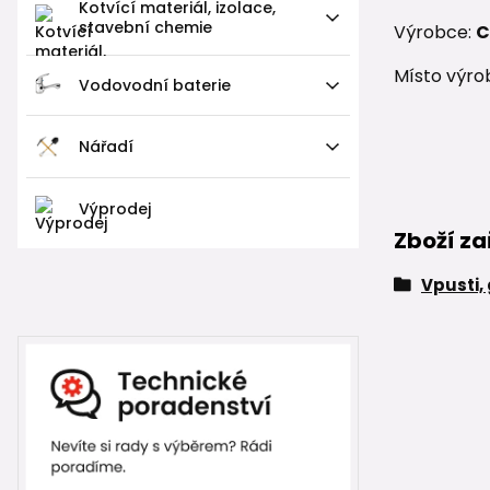
Kotvící materiál, izolace,
stavební chemie
Výrobce:
C
Místo výro
Vodovodní baterie
Nářadí
Výprodej
Zboží za
Vpusti,