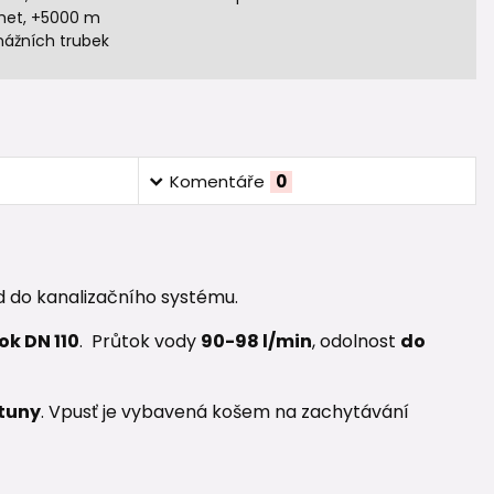
het, +5000 m
nážních trubek
Komentáře
0
d do kanalizačního systému.
ok DN 110
. Průtok vody
90-98 l/min
, odolnost
do
 tuny
. Vpusť je vybavená košem na zachytávání