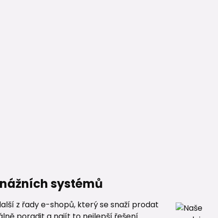
renážních systémů
alší z řady e-shopů, který se snaží prodat
ě poradit a najít to nejlepší řešení.