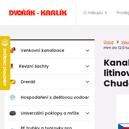
O nákupu
Prode
Úvod
Vpus
mm do 12,5 tun
Venkovní kanalizace
Kanal
Revizní šachty
litin
Chudě
Drenáž
Hospodaření s dešťovou vodou
Univerzální poklopy a mříže
PE trubky a tvarovky pro