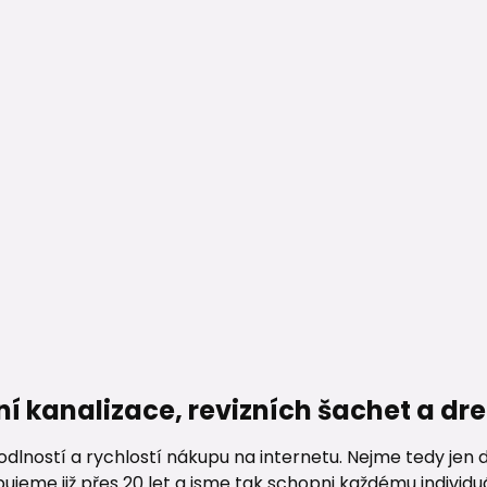
ní kanalizace, revizních šachet a d
lností a rychlostí nákupu na internetu. Nejme tedy jen d
me již přes 20 let a jsme tak schopni každému individuáln