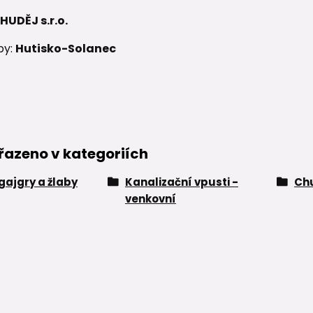
HUDĚJ s.r.o.
by:
Hutisko-Solanec
řazeno v kategoriích
 gajgry a žlaby
Kanalizační vpusti -
Ch
venkovní