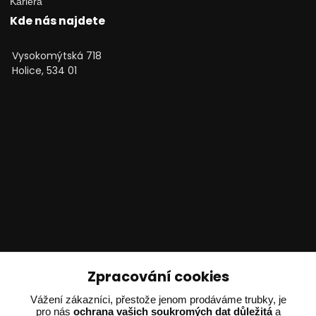
Kariéra
Kde nás najdete
Vysokomýtská 718
Holice, 534 01
Technické poradenství
Zpracování cookies
Ing. Adam Dvořák
Vážení zákazníci, přestože jenom prodáváme trubky, je
pro nás
ochrana vašich soukromých dat důležitá
a
+420 602 234 254