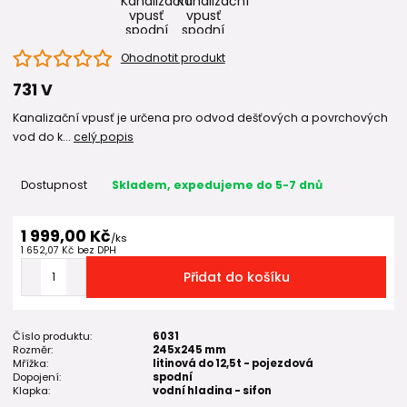
Ohodnotit produkt
731 V
Kanalizační vpusť je určena pro odvod dešťových a povrchových
vod do k...
celý popis
Dostupnost
Skladem, expedujeme do 5-7 dnů
1 999,00 Kč
/
ks
1 652,07 Kč
bez DPH
Přidat do košíku
Číslo produktu:
6031
Rozměr:
245x245 mm
Mřížka:
litinová do 12,5t - pojezdová
Dopojení:
spodní
Klapka:
vodní hladina - sifon