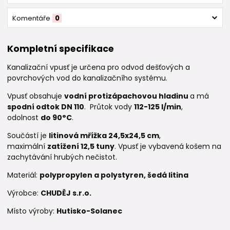
Komentáře
0
Kompletní specifikace
Kanalizační vpusť je určena pro odvod dešťových a
povrchových vod do kanalizačního systému.
Vpusť obsahuje
vodní protizápachovou hladinu
a má
spodní odtok DN 110
. Průtok vody
112-125 l/min
,
odolnost
do 90°C
.
Součástí je
litinová mřížka
24,5x24,5 cm
,
maximální
zatížení 12,5 tuny
. Vpusť je vybavená košem na
zachytávání hrubých nečistot.
Materiál:
polypropylen a polystyren, šedá litina
Výrobce:
CHUDĚJ s.r.o.
Místo výroby:
Hutisko-Solanec