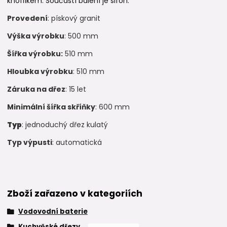
knoflíkem. Součástí balení je sifon.
Provedení
: pískový granit
Výška výrobku
: 500 mm
Šířka výrobku:
510 mm
Hloubka výrobku
: 510 mm
Záruka na dřez
: 15 let
Minimální šířka skříňky
: 600 mm
Typ
: jednoduchý dřez kulatý
Typ výpusti
: automatická
Zboží zařazeno v kategoriích
Vodovodní baterie
Kuchyňské dřezy