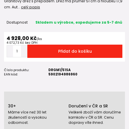
Granitový dřez s přepadem. Dřez má průměr 51 cm a hloubku 17,9
cm. Aut...
celý popis
Dostupnost
Skladem u výrobce, expedujeme za 5-7 dnů
4 928,00 Kč
/
ks
4 072,73 Kč
bez DPH
Přidat do košíku
Číslo produktu:
DRGM1/51SA
EAN kód:
5902194986960
30+
Doručení v ČR a SR
Máme více než 30 let
Veškeré zboží vám doručíme
zkušeností a vysokou
kamkoliv v ČR a SR. Cenu
odbornost.
dopravy víte ihned.