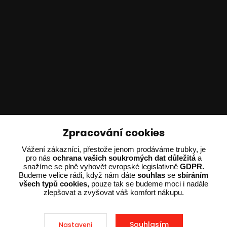
Technické poradenství
Zpracování cookies
Ing. Adam Dvořák
Vážení zákazníci, přestože jenom prodáváme trubky, je
pro nás
ochrana vašich soukromých dat důležitá
a
+420 602 234 254
snažíme se plně vyhovět evropské legislativně
GDPR.
(Po-Pá 8:00 - 15:00)
Budeme velice rádi, když nám dáte
souhlas
se
sbíráním
všech typů cookies,
pouze tak se budeme moci i nadále
potrebujiporadit@dvorak-karlik.cz
zlepšovat a zvyšovat váš komfort nákupu.
Souhlasím
Nastavení