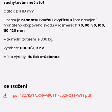
zachytávání nečistot
.
Odtok: DN 110 mm
Obsahuje
hranatou vložku k vyříznutí
pro napojení
hranatého okapového svodu v rozměrech
70, 80, 90, 100,
110, 120 mm
.
Maximální zatížení je 300 kg.
Výrobce:
CHUDĚJ, s.r.o.
Místo výroby:
Hutisko-Solanec
Ke stažení
_ps_4327KATALOG-VPUSTI-2021-CZE-WEB.pdf