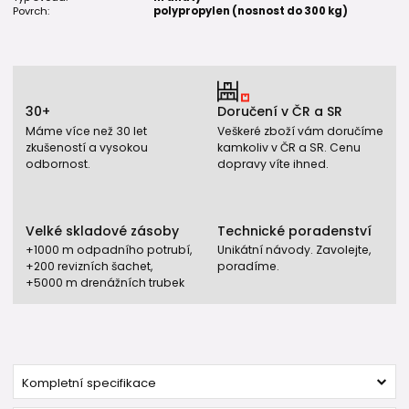
Povrch:
polypropylen (nosnost do 300 kg)
30+
Doručení v ČR a SR
Máme více než 30 let
Veškeré zboží vám doručíme
zkušeností a vysokou
kamkoliv v ČR a SR. Cenu
odbornost.
dopravy víte ihned.
Velké skladové zásoby
Technické poradenství
+1000 m odpadního potrubí,
Unikátní návody. Zavolejte,
+200 revizních šachet,
poradíme.
+5000 m drenážních trubek
Kompletní specifikace