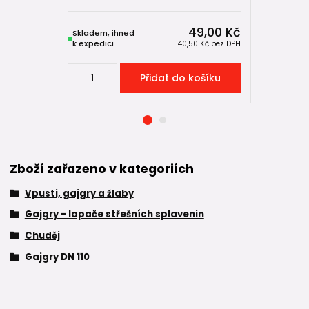
49,00 Kč
Skladem, ihned
Skladem, 
k expedici
k expedici
40,50 Kč
bez DPH
Přidat do košíku
Zboží zařazeno v kategoriích
Vpusti, gajgry a žlaby
Gajgry - lapače střešních splavenin
Chuděj
Gajgry DN 110