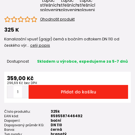
Ohodnotit produkt
325 K
Kanalizační vpusť (gajgr) černá s bočním odtokem DN 110 od
českého výr...
celý popis
Dostupnost
Skladem u výrobce, expedujeme za 5-7 dnů
359,00 Kč
296,69 Kč
bez DPH
Přidat do košíku
Číslo produktu:
325k
EAN kód:
8595587446492
Dopojení:
boční
Dopojovaný průměr KG:
DN 110
Barva:
černá
Typ svodu:
hranatý