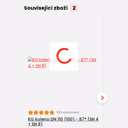
Související zboží
2
58 hodnocení
KG koleno DN 110 (100) - 87° (SN 4
KG trubka
+ SN 8)
(DN 100) 