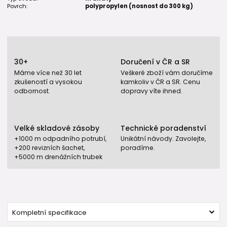
Povrch:
polypropylen (nosnost do 300 kg)
30+
Doručení v ČR a SR
Máme více než 30 let
Veškeré zboží vám doručíme
zkušeností a vysokou
kamkoliv v ČR a SR. Cenu
odbornost.
dopravy víte ihned.
Velké skladové zásoby
Technické poradenství
+1000 m odpadního potrubí,
Unikátní návody. Zavolejte,
+200 revizních šachet,
poradíme.
+5000 m drenážních trubek
Kompletní specifikace