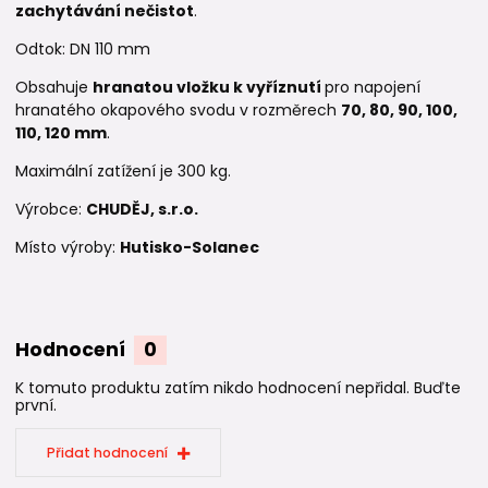
zachytávání nečistot
.
Odtok: DN 110 mm
Obsahuje
hranatou vložku k vyříznutí
pro napojení
hranatého okapového svodu v rozměrech
70, 80, 90, 100,
110, 120 mm
.
Maximální zatížení je 300 kg.
Výrobce:
CHUDĚJ, s.r.o.
Místo výroby:
Hutisko-Solanec
Hodnocení
0
K tomuto produktu zatím nikdo hodnocení nepřidal. Buďte
první.
Přidat hodnocení