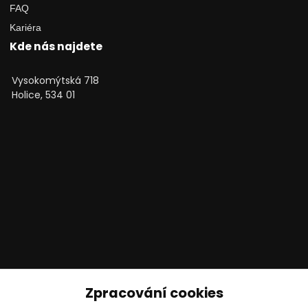
FAQ
Kariéra
Kde nás najdete
Vysokomýtská 718
Holice, 534 01
Technické poradenství
Zpracování cookies