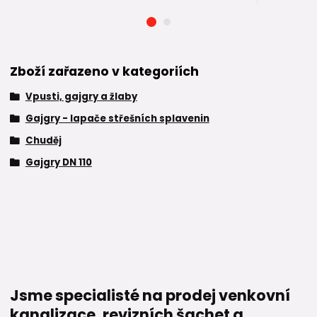
Zboží zařazeno v kategoriích
Vpusti, gajgry a žlaby
Gajgry - lapače střešních splavenin
Chuděj
Gajgry DN 110
Jsme specialisté na prodej venkovní
kanalizace, revizních šachet a