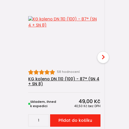
58 hodnocení
KG koleno DN 110 (100) - 87° (SN 4
KG trubka
+ SN 8)
(DN 100) 
49,00 Kč
Skladem, ihned
Skladem, 
k expedici
k expedici
40,50 Kč
bez DPH
Přidat do košíku