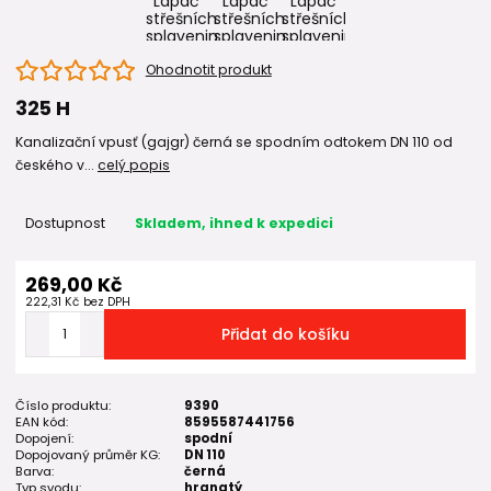
Ohodnotit produkt
325 H
Kanalizační vpusť (gajgr) černá se spodním odtokem DN 110 od
českého v...
celý popis
Dostupnost
Skladem, ihned k expedici
269,00 Kč
222,31 Kč
bez DPH
Přidat do košíku
Číslo produktu:
9390
EAN kód:
8595587441756
Dopojení:
spodní
Dopojovaný průměr KG:
DN 110
Barva:
černá
Typ svodu:
hranatý