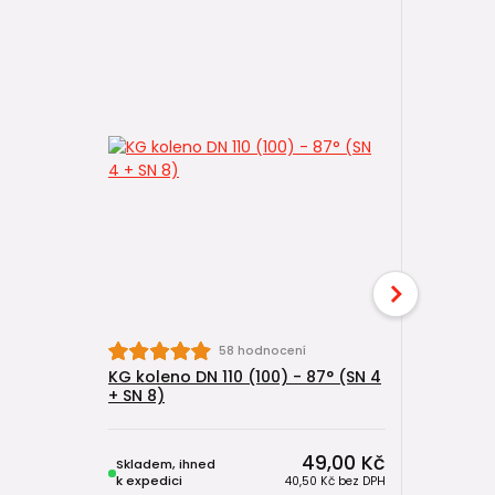
58 hodnocení
KG koleno DN 110 (100) - 87° (SN 4
KG trubka
+ SN 8)
(DN 100) 
49,00 Kč
Skladem, ihned
Skladem, 
k expedici
k expedici
40,50 Kč
bez DPH