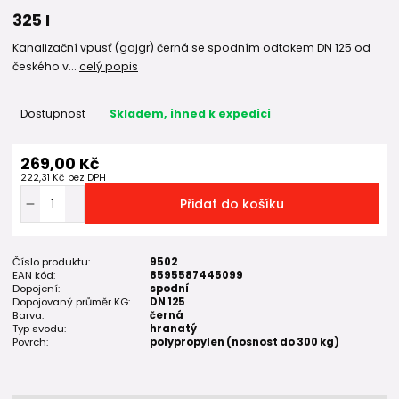
325 I
Kanalizační vpusť (gajgr) černá se spodním odtokem DN 125 od
českého v...
celý popis
Dostupnost
Skladem, ihned k expedici
269,00 Kč
222,31 Kč
bez DPH
Přidat do košíku
Číslo produktu:
9502
EAN kód:
8595587445099
Dopojení:
spodní
Dopojovaný průměr KG:
DN 125
Barva:
černá
Typ svodu:
hranatý
Povrch:
polypropylen (nosnost do 300 kg)