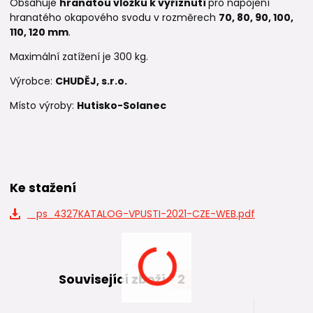
Obsahuje
hranatou vložku k vyříznutí
pro napojení
hranatého okapového svodu v rozměrech
70, 80, 90, 100,
110, 120 mm
.
Maximální zatížení je 300 kg.
Výrobce:
CHUDĚJ, s.r.o.
Místo výroby:
Hutisko-Solanec
Ke stažení
_ps_4327KATALOG-VPUSTI-2021-CZE-WEB.pdf
Související zboží
2