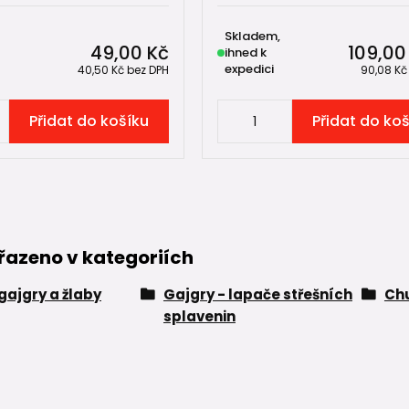
Skladem,
49,00 Kč
109,00
ihned k
expedici
40,50 Kč
bez DPH
90,08 K
Přidat do košíku
Přidat do ko
řazeno v kategoriích
 gajgry a žlaby
Gajgry - lapače střešních
Ch
splavenin