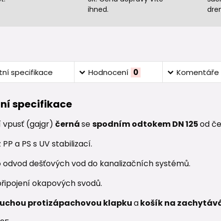
ihned.
dre
ní specifikace
Hodnocení
0
Komentáře
ní specifikace
 vpusť (gajgr)
černá
se
spodním odtokem DN 125
od č
PP a PS s UV stabilizací.
 odvod dešťových vod do kanalizačních systémů.
řipojení okapových svodů.
uchou protizápachovou klapku
a
košík na zachytává