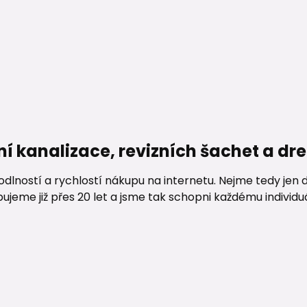
ní kanalizace, revizních šachet a d
lností a rychlostí nákupu na internetu. Nejme tedy jen d
me již přes 20 let a jsme tak schopni každému individuáln