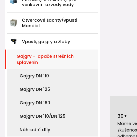
venkovní rozvody vody
Čtvercové šachty/vpusti
Mondial
Vpusti, gajgry a žlaby
Gajgry - lapače střešních
splavenin
Gajgry DN 110
Gajgry DN 125
Gajgry DN 160
30+
Gajgry DN 110/DN 125
Máme víc
Náhradní díly
zkušenos
odbornos