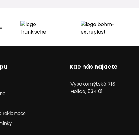
upu
Kde nás najdete
Vysokomýtská 718
Holice, 534 01
tba
 a reklamace
mínky