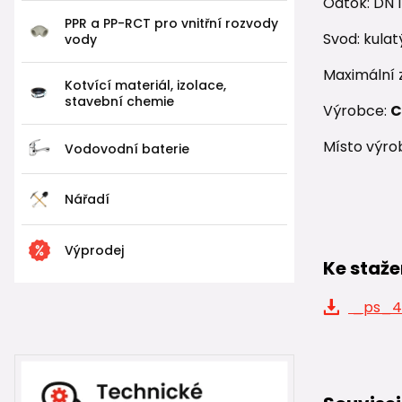
Odtok: DN
PPR a PP-RCT pro vnitřní rozvody
Svod: kula
vody
Maximální z
Kotvící materiál, izolace,
stavební chemie
Výrobce:
C
Místo výro
Vodovodní baterie
Nářadí
Výprodej
Ke staže
_ps_43