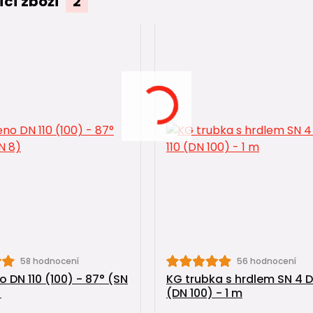
ící zboží
2
58 hodnocení
56 hodnocení
 DN 110 (100) - 87° (SN
KG trubka s hrdlem SN 4 D
)
(DN 100) - 1 m