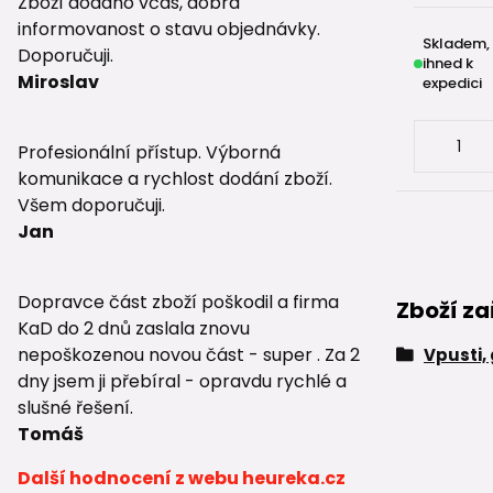
Zboží dodáno včas, dobrá
informovanost o stavu objednávky.
Skladem,
Doporučuji.
ihned k
Miroslav
expedici
Profesionální přístup. Výborná
komunikace a rychlost dodání zboží.
Všem doporučuji.
Jan
Dopravce část zboží poškodil a firma
Zboží za
KaD do 2 dnů zaslala znovu
nepoškozenou novou část - super . Za 2
Vpusti,
dny jsem ji přebíral - opravdu rychlé a
slušné řešení.
Tomáš
Další hodnocení z webu heureka.cz