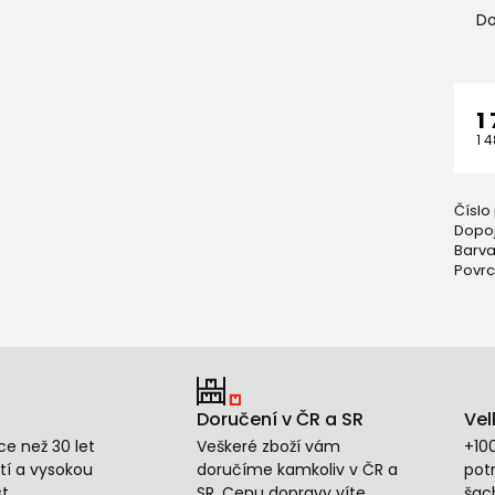
Do
1
1 
Číslo
Dopoj
Barva
Povrc
Doručení v ČR a SR
Vel
e než 30 let
Veškeré zboží vám
+10
tí a vysokou
doručíme kamkoliv v ČR a
potr
t.
SR. Cenu dopravy víte
šac