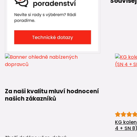
Souvisej
Za naši kvalitu mluví hodnocení
našich zákazníků
KG koleno
4 + SN 8