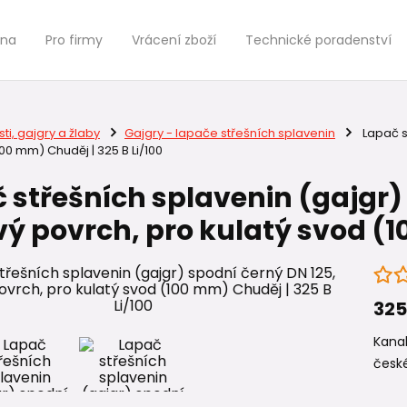
jna
Pro firmy
Vrácení zboží
Technické poradenství
ti, gajgry a žlaby
Gajgry - lapače střešních splavenin
Lapač st
100 mm) Chuděj | 325 B Li/100
 střešních splavenin (gajgr)
ový povrch, pro kulatý svod (1
325
Kanal
české