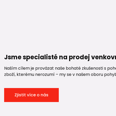
Jsme specialisté na prodej venkov
Naším cílem je provázat naše bohaté zkušenosti s pohod
zboží, kterému nerozumí – my se v našem oboru pohybuje
Zjistit více o nás