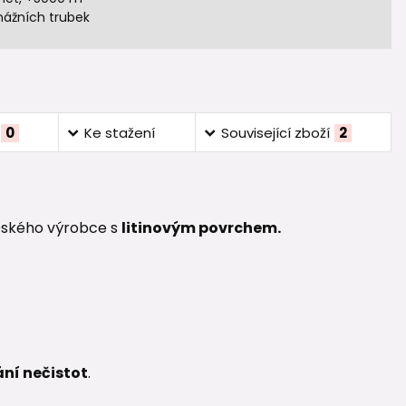
nážních trubek
0
Ke stažení
Související zboží
2
eského výrobce s
l
itinovým povrchem.
ní nečistot
.