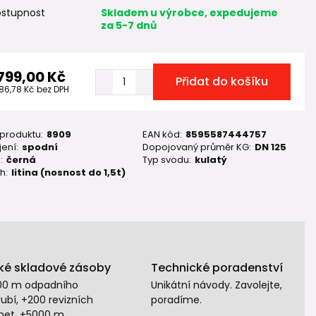
stupnost
Skladem u výrobce, expedujeme
za 5-7 dnů
 799,00 Kč
Přidat do košíku
486,78 Kč
bez DPH
 produktu:
8909
EAN kód:
8595587444757
ení:
spodní
Dopojovaný průměr KG:
DN 125
:
černá
Typ svodu:
kulatý
h:
litina (nosnost do 1,5t)
ké skladové zásoby
Technické poradenství
00 m odpadního
Unikátní návody. Zavolejte,
ubí, +200 revizních
poradíme.
het, +5000 m