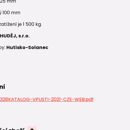
 125 mm
tý 100 mm
atížení je 1 500 kg.
HUDĚJ, s.r.o.
by:
Hutisko-Solanec
ní
28KATALOG-VPUSTI-2021-CZE-WEB.pdf