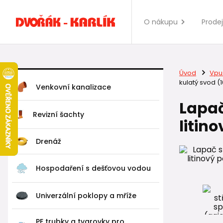
O nákupu
Prode
Úvod
Vpus
kulatý svod (
Venkovní kanalizace
Lapač
Revizní šachty
litin
Drenáž
Hospodaření s dešťovou vodou
Univerzální poklopy a mříže
PE trubky a tvarovky pro