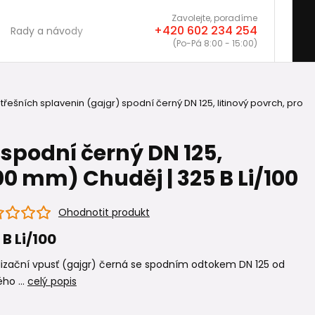
Zavolejte, poradíme
+420 602 234 254
Rady a návody
(Po-Pá 8:00 - 15:00)
řešních splavenin (gajgr) spodní černý DN 125, litinový povrch, pro
 spodní černý DN 125,
00 mm) Chuděj | 325 B Li/100
Ohodnotit produkt
 B Li/100
izační vpusť (gajgr) černá se spodním odtokem DN 125 od
ho ...
celý popis