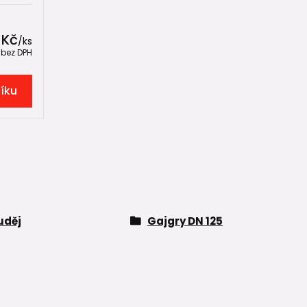
 Kč
/
ks
č
bez DPH
šíku
uděj
Gajgry DN 125