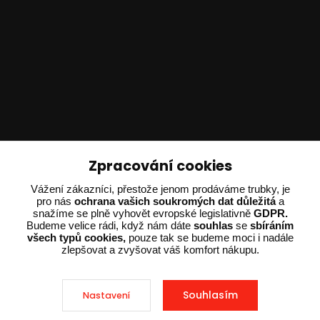
Technické poradenství
Zpracování cookies
Ing. Adam Dvořák
Vážení zákazníci, přestože jenom prodáváme trubky, je
+420 602 234 254
pro nás
ochrana vašich soukromých dat důležitá
a
snažíme se plně vyhovět evropské legislativně
GDPR.
(Po-Pá 8:00 - 15:00)
Budeme velice rádi, když nám dáte
souhlas
se
sbíráním
všech typů cookies,
pouze tak se budeme moci i nadále
potrebujiporadit@dvorak-karlik.cz
zlepšovat a zvyšovat váš komfort nákupu.
Souhlasím
Nastavení
2025 © Dvorak-Karlik.cz – Všechna práva vyhrazena. Design od