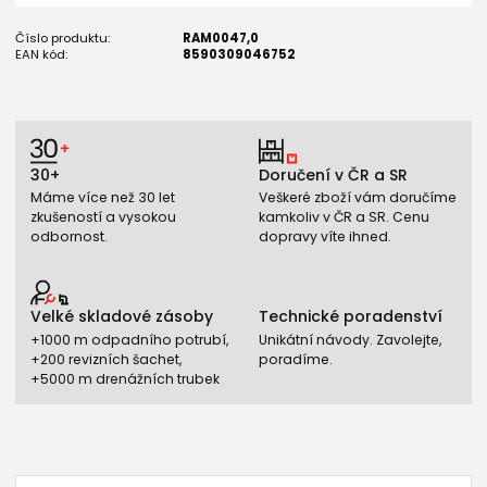
Číslo produktu:
RAM0047,0
EAN kód:
8590309046752
30+
Doručení v ČR a SR
Máme více než 30 let
Veškeré zboží vám doručíme
zkušeností a vysokou
kamkoliv v ČR a SR. Cenu
odbornost.
dopravy víte ihned.
Velké skladové zásoby
Technické poradenství
+1000 m odpadního potrubí,
Unikátní návody. Zavolejte,
+200 revizních šachet,
poradíme.
+5000 m drenážních trubek