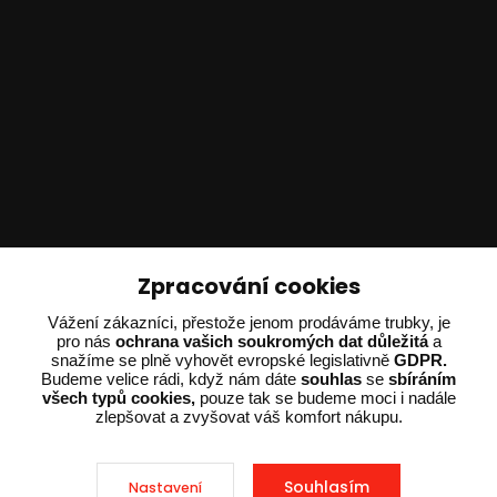
Technické poradenství
Zpracování cookies
Ing. Adam Dvořák
Vážení zákazníci, přestože jenom prodáváme trubky, je
pro nás
ochrana vašich soukromých dat důležitá
a
+420 602 234 254
snažíme se plně vyhovět evropské legislativně
GDPR.
(Po-Pá 8:00 - 15:00)
Budeme velice rádi, když nám dáte
souhlas
se
sbíráním
všech typů cookies,
pouze tak se budeme moci i nadále
potrebujiporadit@dvorak-karlik.cz
zlepšovat a zvyšovat váš komfort nákupu.
Souhlasím
Nastavení