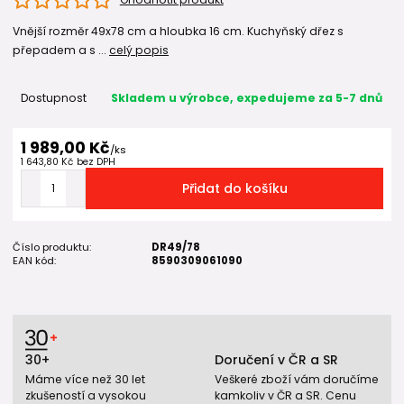
Vnější rozměr 49x78 cm a hloubka 16 cm. Kuchyňský dřez s
přepadem a s ...
celý popis
Dostupnost
Skladem u výrobce, expedujeme za 5-7 dnů
1 989,00 Kč
/
ks
1 643,80 Kč
bez DPH
Přidat do košíku
Číslo produktu:
DR49/78
EAN kód:
8590309061090
30+
Doručení v ČR a SR
Máme více než 30 let
Veškeré zboží vám doručíme
zkušeností a vysokou
kamkoliv v ČR a SR. Cenu