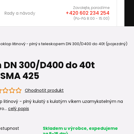
Zavolejte, poradíme
+420 602 234 254
Rady a návody
(Po-Pá 8:00 - 15:00)
oklop litinový - plný s teleskopem DN 300/D400 do 40t (pojezdný)
em DN 300/D400 do 40t
OSMA 425
Ohodnotit produkt
p litinový - plný kulatý s kulatým víkem uzamykatelným na
ro...
celý popis
stupnost
Skladem u výrobce, expedujeme
za 5-15 dnů