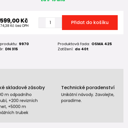
 599,00 Kč
Přidat do košíku
974,38 Kč
bez DPH
 produktu:
9970
Produktová řada:
OSMA 425
r:
DN 315
Zatížení:
do 40t
ké skladové zásoby
Technické poradenství
00 m odpadního
Unikátní návody. Zavolejte,
ubí, +200 revizních
poradíme.
het, +5000 m
nážních trubek