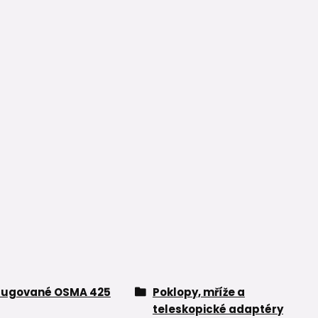
rugované OSMA 425
Poklopy, mříže a
teleskopické adaptéry