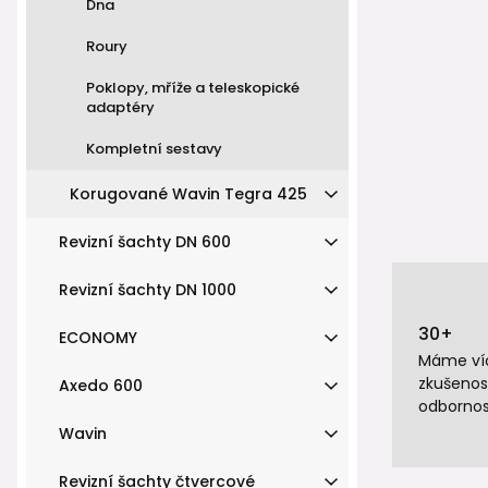
Dna
Roury
Poklopy, mříže a teleskopické
adaptéry
Kompletní sestavy
Korugované Wavin Tegra 425
Revizní šachty DN 600
Revizní šachty DN 1000
30+
ECONOMY
Máme víc
zkušenos
Axedo 600
odbornos
Wavin
Revizní šachty čtvercové