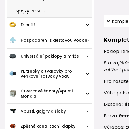
Spojky IN-SITU
Komplet
Drenáž
Komplet
Hospodaření s dešťovou vodou
Poklop lit
Univerzální poklopy a mříže
Pro zajiš
zatížení p
PE trubky a tvarovky pro
venkovní rozvody vody
Pro nasaze
Čtvercové šachty/vpusti
Váha pokl
Mondial
Materiál:
li
Vpusti, gajgry a žlaby
Barva:
čer
Zpětné kanalizační klapky
Výrobce:
O