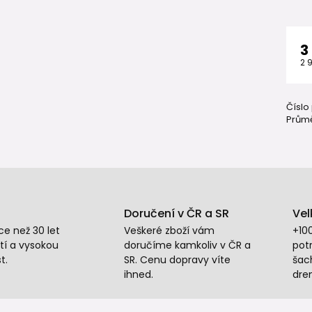
3
2 
Číslo
Průmě
Doručení v ČR a SR
Vel
e než 30 let
Veškeré zboží vám
+10
tí a vysokou
doručíme kamkoliv v ČR a
potr
t.
SR. Cenu dopravy víte
šac
ihned.
dre