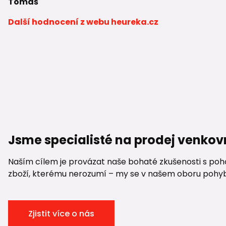
Tomáš
Další hodnocení z webu heureka.cz
Jsme specialisté na prodej venkov
Naším cílem je provázat naše bohaté zkušenosti s pohod
zboží, kterému nerozumí – my se v našem oboru pohybuje
Zjistit více o nás