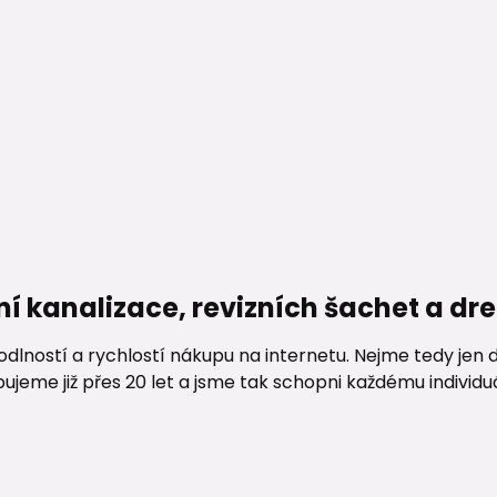
ní kanalizace, revizních šachet a d
lností a rychlostí nákupu na internetu. Nejme tedy jen d
me již přes 20 let a jsme tak schopni každému individuáln