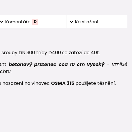
Komentáře
0
Ke stažení
 šrouby DN 300 třídy D400 se zátěží do 40t.
ámem
betonový prstenec cca 10 cm vysoký
- vzniklé
chtu.
ro nasazení na vlnovec
OSMA 315
použijete těsnění.