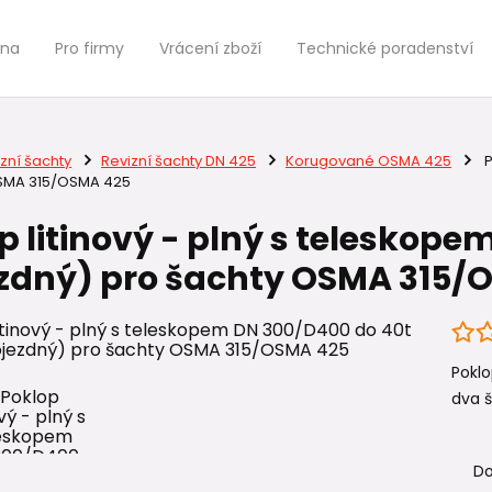
jna
Pro firmy
Vrácení zboží
Technické poradenství
zní šachty
Revizní šachty DN 425
Korugované OSMA 425
P
OSMA 315/OSMA 425
p litinový - plný s teleskop
zdný) pro šachty OSMA 315/
Poklo
dva š
Do