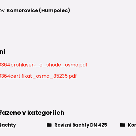
by:
Komorovice (Humpolec)
ní
364prohlaseni_o_shode_osma.pdf
364certifikat_osma_35235.pdf
řazeno v kategoriích
 šachty
Revizní šachty DN 425
Ko