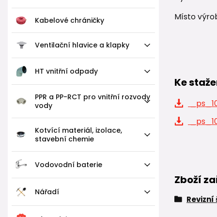
Místo výro
Kabelové chráničky
Ventilační hlavice a klapky
HT vnitřní odpady
Ke staže
PPR a PP-RCT pro vnitřní rozvody
_ps_10
vody
_ps_10
Kotvící materiál, izolace,
stavební chemie
Vodovodní baterie
Zboží za
Nářadí
Revizní