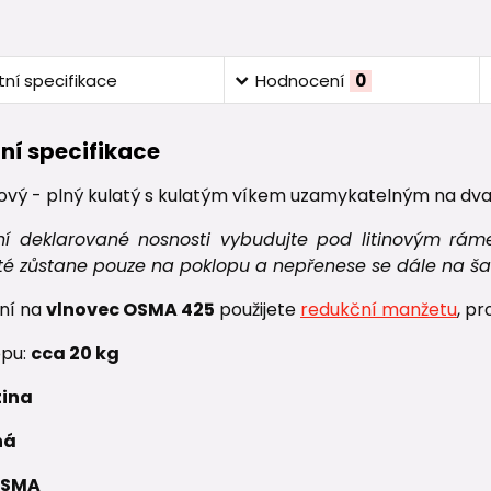
ní specifikace
Hodnocení
0
ní specifikace
inový - plný kulatý s kulatým víkem uzamykatelným na dva
tění deklarované nosnosti vybudujte pod litinovým r
oté zůstane pouze na poklopu a nepřenese se dále na ša
ní na
vlnovec OSMA 425
použijete
redukční manžetu
, p
opu:
cca 20 kg
tina
ná
SMA