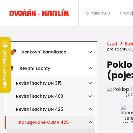
O nákupu
Prode
Úvod
Revi
pro šachty 
Venkovní kanalizace
Poklo
Revizní šachty
(poje
Revizní šachty DN 315
Revizní šachty DN 400
Revizní šachty DN 425
Korugované OSMA 425