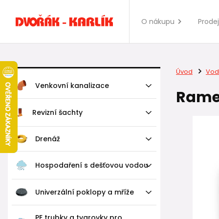
O nákupu
Prode
Úvod
Vod
Venkovní kanalizace
Ramen
Revizní šachty
Drenáž
Hospodaření s dešťovou vodou
Univerzální poklopy a mříže
PE trubky a tvarovky pro