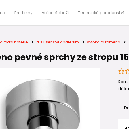
jna
Pro firmy
Vrácení zboží
Technické poradenství
ovodní baterie
Příslušenství k bateriím
Výtoková ramena
o pevné sprchy ze stropu 
Ramen
délka 
Do
4