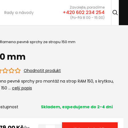
Zavolejte, poradíme
+420 602 234 254
Rady a návody
(Po-Pá 8:00 - 15:00)
Rameno pevné sprchy ze stropu 150 mm
150 mm
Ohodnotit produkt
o pevné sprchy pro montáž na strop RAM 150, s krytkou,
150 ...
celý popis
stupnost
Skladem, expedujeme do 2-4 dní
79,00 Kč