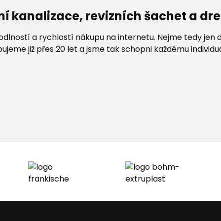
ní kanalizace, revizních šachet a d
lností a rychlostí nákupu na internetu. Nejme tedy jen d
me již přes 20 let a jsme tak schopni každému individuáln