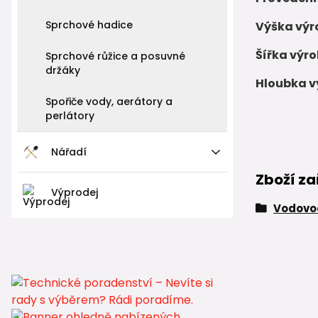
Sprchové hadice
Výška výr
Šířka výro
Sprchové růžice a posuvné
držáky
Hloubka v
Spořiče vody, aerátory a
perlátory
Nářadí
Zboží za
Výprodej
Vodovod