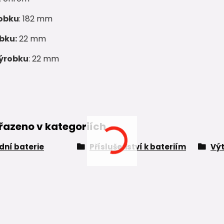
obku
: 182 mm
bku:
22 mm
ýrobku
: 22 mm
řazeno v kategoriích
ní baterie
Příslušenství k bateriím
Vý