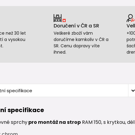
Doručení v ČR a SR
Vel
e než 30 let
Veškeré zboží vám
+10
tí a vysokou
doručíme kamkoliv v ČR a
potr
t.
SR. Cenu dopravy víte
šac
ihned.
dre
ní specifikace
ní specifikace
vné sprchy
pro montáž na strop
RAM 150, s krytkou, d
: chrom