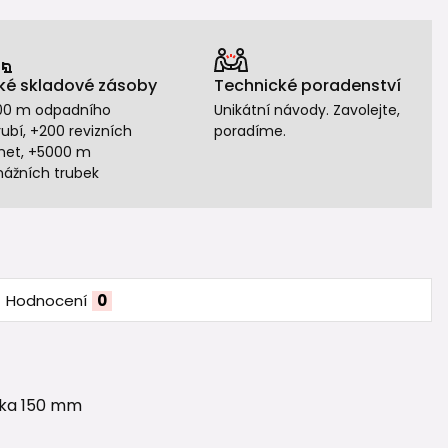
ké skladové zásoby
Technické poradenství
00 m odpadního
Unikátní návody. Zavolejte,
ubí, +200 revizních
poradíme.
het, +5000 m
nážních trubek
Hodnocení
0
élka 150 mm