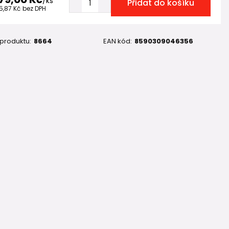
/
ks
Přidat do košíku
5,87 Kč
bez DPH
 produktu:
8664
EAN kód:
8590309046356