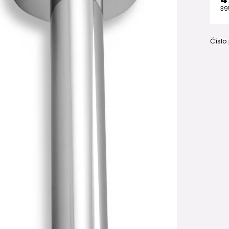
39
Číslo