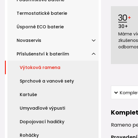
Termostatické baterie
30+
Úsporné ECO baterie
Máme víc
Novaservis
zkušenos
odbornos
Příslušenství k bateriím
Výtoková ramena
Sprchové a vanové sety
Komplet
Kartuše
Umyvadlové výpusti
Komplet
Dopojovací hadičky
Rameno pe
Roháčky
Provedení