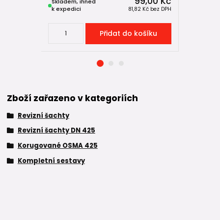
99,00 Kč
Skladem, ihned
Skladem, 
k expedici
k expedici
81,82 Kč
bez DPH
Přidat do košíku
Zboží zařazeno v kategoriích
Revizní šachty
Revizní šachty DN 425
Korugované OSMA 425
Kompletní sestavy