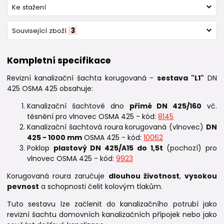
Ke stažení
Související zboží
3
Kompletní specifikace
Revizní kanalizační šachta korugovaná -
sestava "L1"
DN
425 OSMA 425 obsahuje:
Kanalizační šachtové dno
přímé DN 425/160
vč.
těsnění pro vlnovec OSMA 425 - kód:
8145
Kanalizační šachtová roura korugovaná (vlnovec)
DN
425 - 1000 mm
OSMA 425 - kód:
10062
Poklop
plastový DN 425/A15 do 1,5t
(pochozí) pro
vlnovec OSMA 425 - kód:
9923
Korugovaná roura zaručuje
dlouhou životnost
,
vysokou
pevnost
a schopnosti čelit kolovým tlakům.
Tuto sestavu lze začlenit do kanalizačního potrubí jako
revizní šachtu domovních kanalizačních přípojek nebo jako