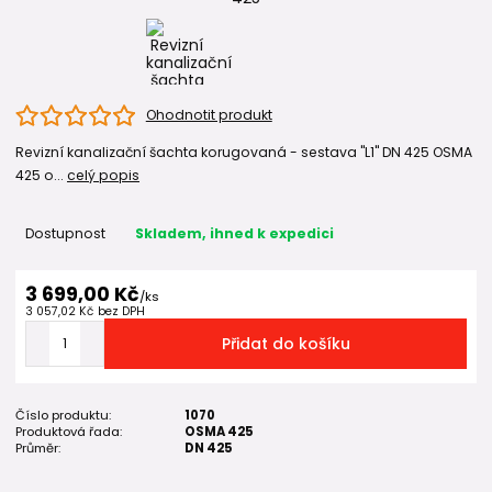
Ohodnotit produkt
Revizní kanalizační šachta korugovaná - sestava "L1" DN 425 OSMA
425 o...
celý popis
Dostupnost
Skladem, ihned k expedici
3 699,00 Kč
/
ks
3 057,02 Kč
bez DPH
Přidat do košíku
Číslo produktu:
1070
Produktová řada:
OSMA 425
Průměr:
DN 425