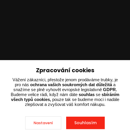
Technické poradenství
Zpracování cookies
Ing. Adam Dvořák
Vážení zákazníci, přestože jenom prodáváme trubky, je
pro nás
ochrana vašich soukromých dat důležitá
a
+420 602 234 254
snažíme se plně vyhovět evropské legislativně
GDPR.
(Po-Pá 8:00 - 15:00)
Budeme velice rádi, když nám dáte
souhlas
se
sbíráním
všech typů cookies,
pouze tak se budeme moci i nadále
potrebujiporadit@dvorak-karlik.cz
zlepšovat a zvyšovat váš komfort nákupu.
Souhlasím
Nastavení