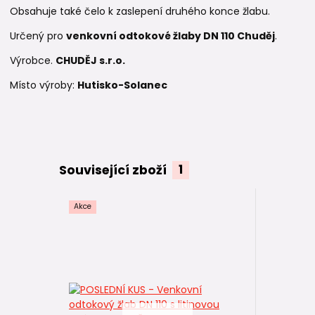
O
bsahuje také čelo k zaslepení druhého konce žlabu.
Určený pro
venkovní odtokové žlaby DN 110 Chuděj
.
Výrobce.
CHUDĚJ s.r.o.
Místo výroby:
Hutisko-Solanec
Související zboží
1
Akce