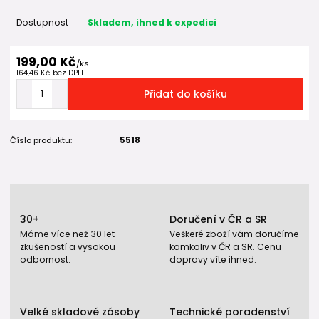
Dostupnost
Skladem, ihned k expedici
199,00 Kč
/
ks
164,46 Kč
bez DPH
Přidat do košíku
Číslo produktu:
5518
30+
Doručení v ČR a SR
Máme více než 30 let
Veškeré zboží vám doručíme
zkušeností a vysokou
kamkoliv v ČR a SR. Cenu
odbornost.
dopravy víte ihned.
Velké skladové zásoby
Technické poradenství