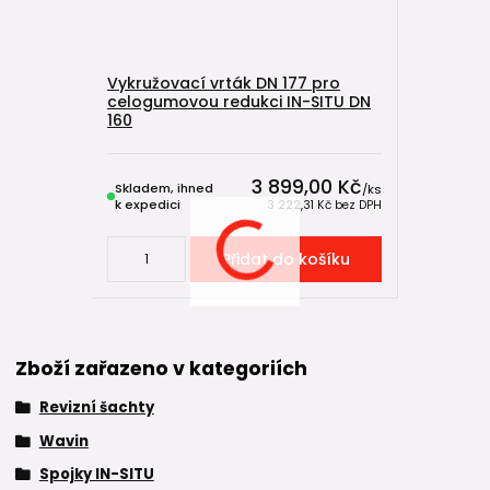
Vykružovací vrták DN 177 pro
celogumovou redukci IN-SITU DN
160
3 899,00 Kč
Skladem, ihned
/
ks
k expedici
3 222,31 Kč
bez DPH
Přidat do košíku
Zboží zařazeno v kategoriích
Revizní šachty
Wavin
Spojky IN-SITU