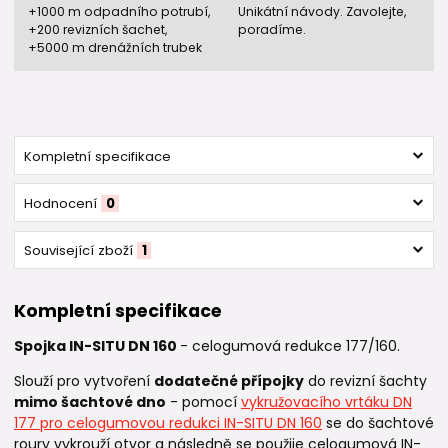
+1000 m odpadního potrubí,
Unikátní návody. Zavolejte,
+200 revizních šachet,
poradíme.
+5000 m drenážních trubek
Kompletní specifikace
Hodnocení
0
Související zboží
1
Kompletní specifikace
Spojka IN-SITU DN 160
- celogumová redukce 177/160.
Slouží pro vytvoření
dodatečné přípojky
do revizní šachty
mimo šachtové dno
- pomocí
vykružovacího vrtáku DN
177 pro celogumovou redukci IN-SITU DN 160
se do šachtové
roury vykrouží otvor a následně se použije celogumová IN-