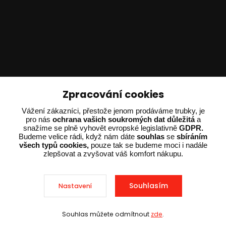
Technické poradenství
Zpracování cookies
Ing. Adam Dvořák
Vážení zákazníci, přestože jenom prodáváme trubky, je
pro nás
ochrana vašich soukromých dat důležitá
a
+420 602 234 254
snažíme se plně vyhovět evropské legislativně
GDPR.
(Po-Pá 8:00 - 15:00)
Budeme velice rádi, když nám dáte
souhlas
se
sbíráním
všech typů cookies,
pouze tak se budeme moci i nadále
potrebujiporadit@dvorak-karlik.cz
zlepšovat a zvyšovat váš komfort nákupu.
Souhlasím
Nastavení
2025 © Dvorak-Karlik.cz – Všechna práva vyhrazena. Design od
EmpireDesign
nakódoval
OndřejDvořák.com
.
Souhlas můžete odmítnout
zde
.
Sleva při nákupu nad 10 000 Kč
Vytvořeno na
Eshop-rychle.cz