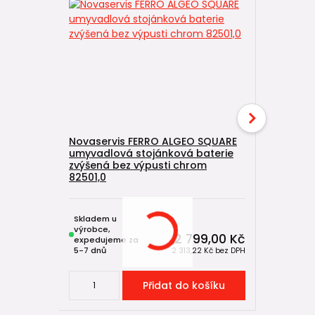
Novaservis FERRO ALGEO SQUARE
Dřezová/
umyvadlová stojánková baterie
baterie N
zvýšená bez výpusti chrom
otočným
82501,0
96091.0
Skladem u
výrobce,
Skladem,
2 799,00 Kč
expedujeme za
expeduje
5-7 dnů
do 2-4 dní
2 313,22 Kč
bez DPH
Přidat do košíku