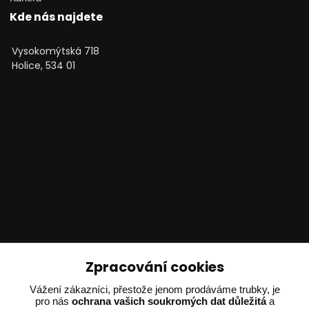
Kde nás najdete
Vysokomýtská 718
Holice, 534 01
Technické poradenství
Zpracování cookies
Ing. Adam Dvořák
Vážení zákazníci, přestože jenom prodáváme trubky, je
pro nás
ochrana vašich soukromých dat důležitá
a
+420 602 234 254