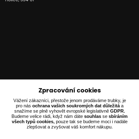
Technické poradenství
Zpracování cookies
Ing. Adam Dvořák
Vážení zákazníci, přestože jenom prodáváme trubky, je
pro nás
ochrana vašich soukromých dat důležitá
a
+420 602 234 254
snažíme se plně vyhovět evropské legislativně
GDPR.
(Po-Pá 8:00 - 15:00)
Budeme velice rádi, když nám dáte
souhlas
se
sbíráním
všech typů cookies,
pouze tak se budeme moci i nadále
potrebujiporadit@dvorak-karlik.cz
zlepšovat a zvyšovat váš komfort nákupu.