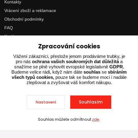
Kontakty
Vrácení zboží a reklamace
Obchodní podmínky
FAQ
Kariéra
Kde nás najdete
Zpracování cookies
Vážení zákazníci, přestože jenom prodáváme trubky, je
Vysokomýtská 718
pro nás
ochrana vašich soukromých dat důležitá
a
Holice, 534 01
snažíme se plně vyhovět evropské legislativně
GDPR.
Budeme velice rádi, když nám dáte
souhlas
se
sbíráním
všech typů cookies,
pouze tak se budeme moci i nadále
zlepšovat a zvyšovat váš komfort nákupu.
Souhlasím
Nastavení
Souhlas můžete odmítnout
zde
.
Sleva při nákupu nad 10 000 Kč