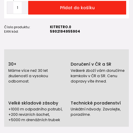
Přidat do košíku
Číslo produktu:
KITRETRO.0
EAN kód:
5902194955904
30+
Doručení v ČR a SR
Máme více než 30 let
Veškeré zboží vám doručíme
zkušeností a vysokou
kamkoliv v ČR a SR. Cenu
odbornost.
dopravy víte ihned.
Velké skladové zásoby
Technické poradenství
+1000 m odpadního potrubí,
Unikátní návody. Zavolejte,
+200 revizních šachet,
poradíme.
+5000 m drenážních trubek