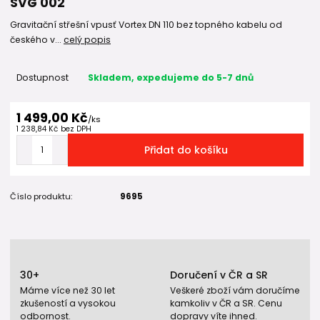
SVG 002
Gravitační střešní vpusť Vortex DN 110 bez topného kabelu od
českého v...
celý popis
Dostupnost
Skladem, expedujeme do 5-7 dnů
1 499,00 Kč
/
ks
1 238,84 Kč
bez DPH
Přidat do košíku
Číslo produktu:
9695
30+
Doručení v ČR a SR
Máme více než 30 let
Veškeré zboží vám doručíme
zkušeností a vysokou
kamkoliv v ČR a SR. Cenu
odbornost.
dopravy víte ihned.