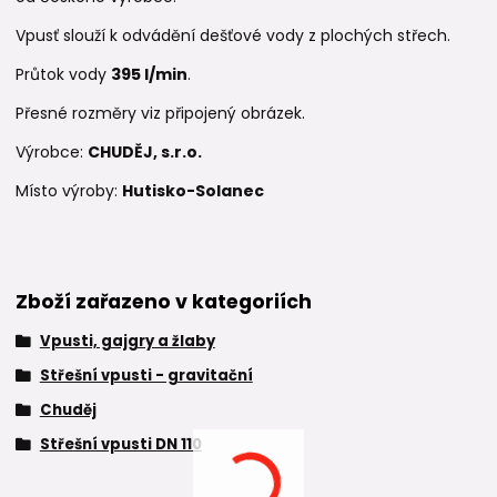
Vpusť slouží k odvádění dešťové vody z plochých střech.
Průtok vody
395 l/min
.
Přesné rozměry viz připojený obrázek.
Výrobce:
CHUDĚJ, s.r.o.
Místo výroby:
Hutisko-Solanec
Zboží zařazeno v kategoriích
Vpusti, gajgry a žlaby
Střešní vpusti - gravitační
Chuděj
Střešní vpusti DN 110