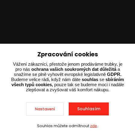
Technické poradenství
Zpracování cookies
Ing. Adam Dvořák
Vážení zákazníci, přestože jenom prodáváme trubky, je
pro nás
ochrana vašich soukromých dat důležitá
a
+420 602 234 254
snažíme se plně vyhovět evropské legislativně
GDPR.
(Po-Pá 8:00 - 15:00)
Budeme velice rádi, když nám dáte
souhlas
se
sbíráním
všech typů cookies,
pouze tak se budeme moci i nadále
potrebujiporadit@dvorak-karlik.cz
zlepšovat a zvyšovat váš komfort nákupu.
Souhlasím
Nastavení
2025 © Dvorak-Karlik.cz – Všechna práva vyhrazena. Design od
EmpireDesign
nakódoval
OndřejDvořák.com
.
Souhlas můžete odmítnout
zde
.
Sleva při nákupu nad 10 000 Kč
Vytvořeno na
Eshop-rychle.cz