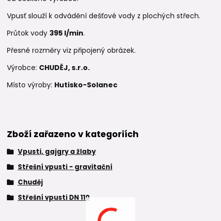
Vpusť slouží k odvádění dešťové vody z plochých střech.
Průtok vody
395 l/min
.
Přesné rozměry viz připojený obrázek.
Výrobce:
CHUDĚJ, s.r.o.
Místo výroby:
Hutisko-Solanec
Zboží zařazeno v kategoriích
Vpusti, gajgry a žlaby
Střešní vpusti - gravitační
Chuděj
Střešní vpusti DN 110