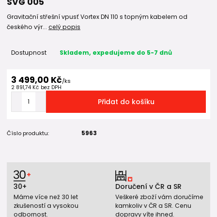
SVG 005
Gravitační střešní vpusť Vortex DN 110 s topným kabelem od
českého výr...
celý popis
Dostupnost
Skladem, expedujeme do 5-7 dnů
3 499,00 Kč
/
ks
2 891,74 Kč
bez DPH
Přidat do košíku
Číslo produktu:
5963
30+
Doručení v ČR a SR
Máme více než 30 let
Veškeré zboží vám doručíme
zkušeností a vysokou
kamkoliv v ČR a SR. Cenu
odbornost.
dopravy víte ihned.