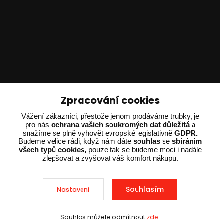
Technické poradenství
Zpracování cookies
Ing. Adam Dvořák
Vážení zákazníci, přestože jenom prodáváme trubky, je
pro nás
ochrana vašich soukromých dat důležitá
a
+420 602 234 254
snažíme se plně vyhovět evropské legislativně
GDPR.
(Po-Pá 8:00 - 15:00)
Budeme velice rádi, když nám dáte
souhlas
se
sbíráním
všech typů cookies,
pouze tak se budeme moci i nadále
potrebujiporadit@dvorak-karlik.cz
zlepšovat a zvyšovat váš komfort nákupu.
Souhlasím
Nastavení
2025 © Dvorak-Karlik.cz – Všechna práva vyhrazena. Design od
EmpireDesign
nakódoval
OndřejDvořák.com
.
Souhlas můžete odmítnout
zde
.