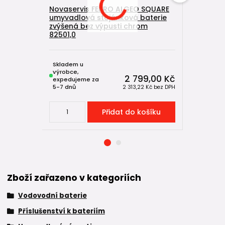
Novaservis FERRO ALGEO SQUARE
Dřezová/
umyvadlová stojánková baterie
baterie N
zvýšená bez výpusti chrom
otočným
82501,0
96091.0
Skladem u
výrobce,
Skladem,
2 799,00 Kč
expedujeme za
expeduje
5-7 dnů
do 2-4 dní
2 313,22 Kč
bez DPH
Přidat do košíku
Zboží zařazeno v kategoriích
Vodovodní baterie
Příslušenství k bateriím