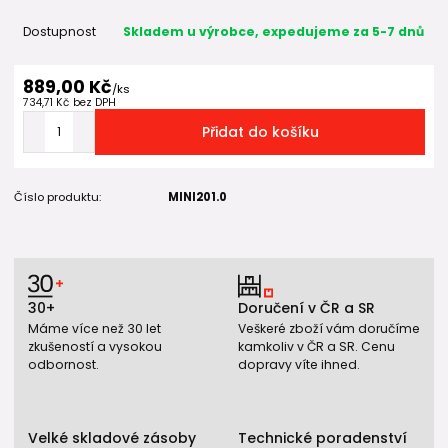
Dostupnost
Skladem u výrobce, expedujeme za 5-7 dnů
889,00 Kč
/
ks
734,71 Kč
bez DPH
Přidat do košíku
Číslo produktu:
MINI201.0
30+
Doručení v ČR a SR
Máme více než 30 let
Veškeré zboží vám doručíme
zkušeností a vysokou
kamkoliv v ČR a SR. Cenu
odbornost.
dopravy víte ihned.
Velké skladové zásoby
Technické poradenství