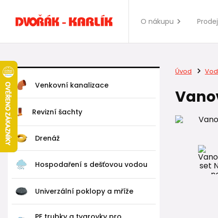
O nákupu
Prode
Úvod
Vod
Venkovní kanalizace
Vanov
Revizní šachty
Drenáž
Hospodaření s dešťovou vodou
Univerzální poklopy a mříže
PE trubky a tvarovky pro