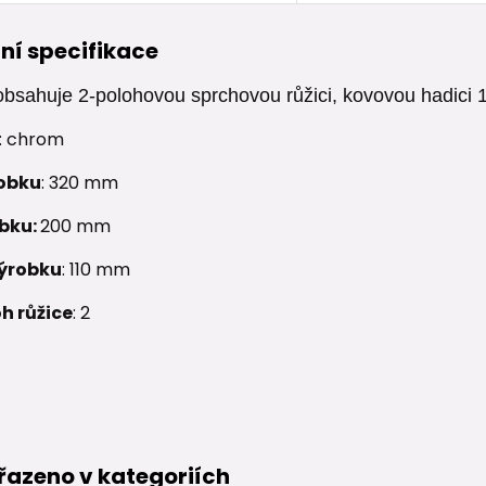
ní specifikace
bsahuje 2-polohovou sprchovou růžici, kovovou hadici 
: chrom
obku
: 320 mm
obku:
200 mm
ýrobku
: 110 mm
h růžice
: 2
řazeno v kategoriích