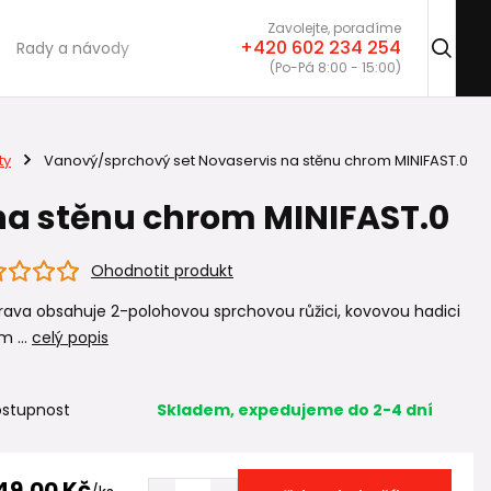
Zavolejte, poradíme
+420 602 234 254
Rady a návody
(Po-Pá 8:00 - 15:00)
ty
Vanový/sprchový set Novaservis na stěnu chrom MINIFAST.0
na stěnu chrom MINIFAST.0
Ohodnotit produkt
ava obsahuje 2-polohovou sprchovou růžici, kovovou hadici
m ...
celý popis
stupnost
Skladem, expedujeme do 2-4 dní
49,00 Kč