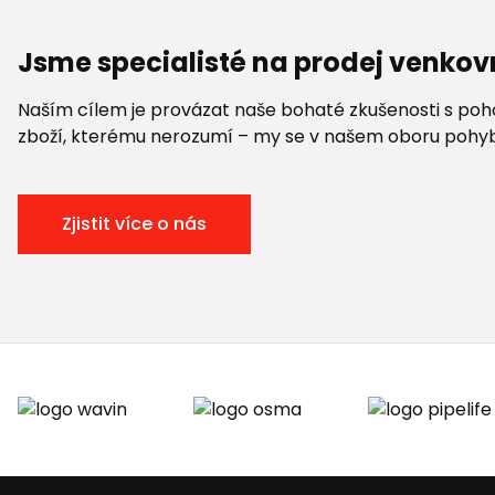
Jsme specialisté na prodej venkov
Naším cílem je provázat naše bohaté zkušenosti s pohod
zboží, kterému nerozumí – my se v našem oboru pohybuje
Zjistit více o nás