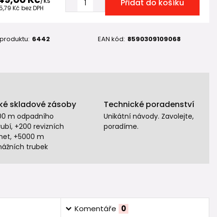
/
ks
Přidat do košíku
5,79 Kč
bez DPH
 produktu:
6442
EAN kód:
8590309109068
ké skladové zásoby
Technické poradenství
00 m odpadního
Unikátní návody. Zavolejte,
ubí, +200 revizních
poradíme.
het, +5000 m
nážních trubek
Komentáře
0