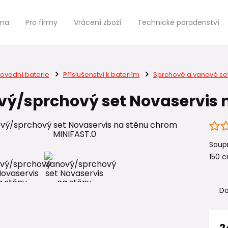
jna
Pro firmy
Vrácení zboží
Technické poradenství
ovodní baterie
Příslušenství k bateriím
Sprchové a vanové se
ý/sprchový set Novaservis 
Soupr
150 c
Do
2