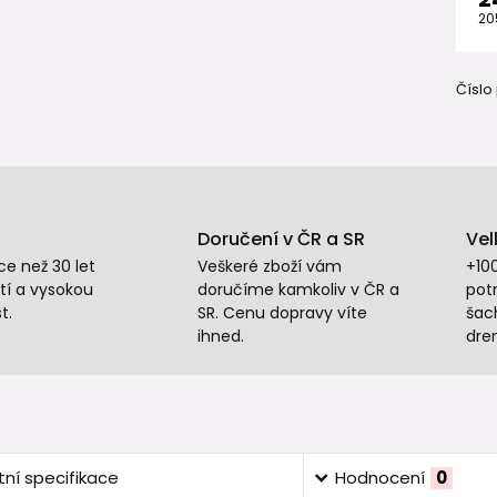
20
Číslo
Doručení v ČR a SR
Vel
e než 30 let
Veškeré zboží vám
+10
tí a vysokou
doručíme kamkoliv v ČR a
potr
t.
SR. Cenu dopravy víte
šac
ihned.
dre
ní specifikace
Hodnocení
0