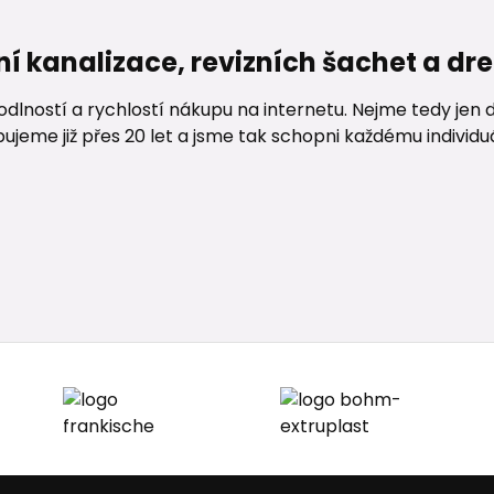
ní kanalizace, revizních šachet a d
lností a rychlostí nákupu na internetu. Nejme tedy jen d
me již přes 20 let a jsme tak schopni každému individuáln