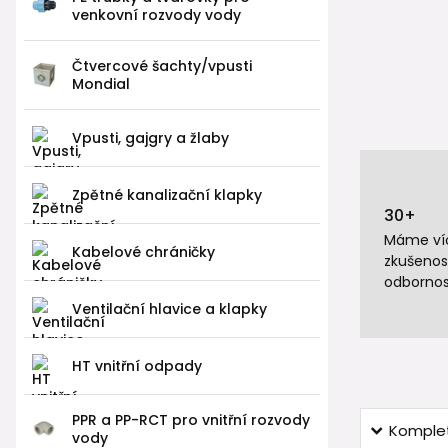
venkovní rozvody vody
Čtvercové šachty/vpusti
Mondial
Vpusti, gajgry a žlaby
Zpětné kanalizační klapky
30+
Máme víc
Kabelové chráničky
zkušenos
odbornos
Ventilační hlavice a klapky
HT vnitřní odpady
PPR a PP-RCT pro vnitřní rozvody
Komplet
vody