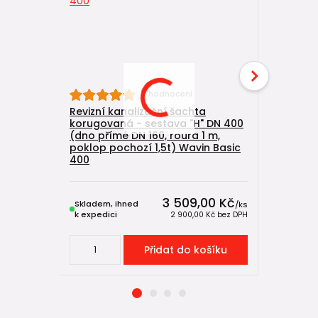
Kanaliza
4 hodnocení
DN 400/11
Revizní kanalizační šachta
Wavin Ba
korugovaná - sestava "H" DN 400
(dno přímé DN 160, roura 1 m,
poklop pochozí 1,5t) Wavin Basic
400
3 509,00 Kč
Skladem, ihned
Skladem, 
/
ks
k expedici
k expedici
2 900,00 Kč
bez DPH
Přidat do košíku