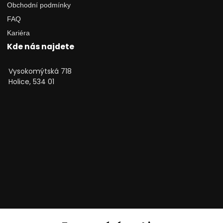
Obchodní podmínky
FAQ
Kariéra
Kde nás najdete
Vysokomýtská 718
Holice, 534 01
Technické poradenství