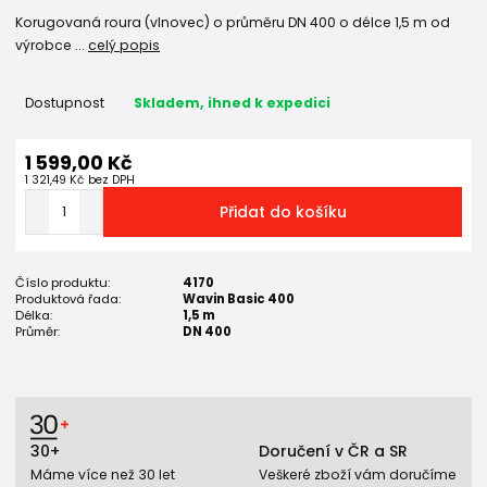
Korugovaná roura (vlnovec) o průměru DN 400 o délce 1,5 m od
výrobce ...
celý popis
Dostupnost
Skladem, ihned k expedici
1 599,00 Kč
1 321,49 Kč
bez DPH
Přidat do košíku
Číslo produktu:
4170
Produktová řada:
Wavin Basic 400
Délka:
1,5 m
Průměr:
DN 400
30+
Doručení v ČR a SR
Máme více než 30 let
Veškeré zboží vám doručíme