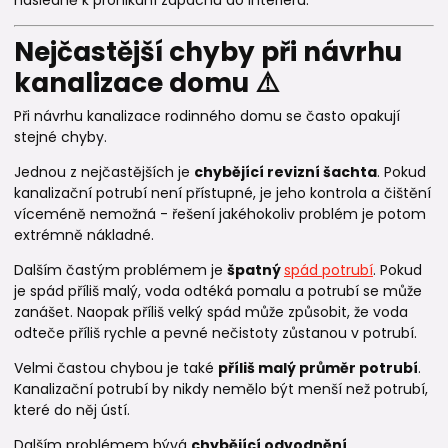
Nejčastější chyby při návrhu
kanalizace domu ⚠️
Při návrhu kanalizace rodinného domu se často opakují
stejné chyby.
Jednou z nejčastějších je
chybějící revizní šachta
. Pokud
kanalizační potrubí není přístupné, je jeho kontrola a čištění
víceméně nemožná - řešení jakéhokoliv problém je potom
extrémně nákladné.
Dalším častým problémem je
špatný
spád potrubí
. Pokud
je spád příliš malý, voda odtéká pomalu a potrubí se může
zanášet. Naopak příliš velký spád může způsobit, že voda
odteče příliš rychle a pevné nečistoty zůstanou v potrubí.
Velmi častou chybou je také
příliš malý průměr potrubí
.
Kanalizační potrubí by nikdy nemělo být menší než potrubí,
které do něj ústí.
Dalším problémem bývá
chybějící odvodnění