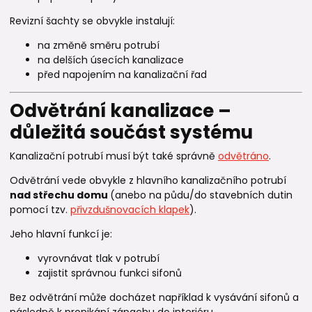
Revizní šachty se obvykle instalují:
na změně směru potrubí
na delších úsecích kanalizace
před napojením na kanalizační řad
Odvětrání kanalizace –
důležitá součást systému
Kanalizační potrubí musí být také správně
odvětráno
.
Odvětrání vede obvykle z hlavního kanalizačního potrubí
nad střechu domu
(anebo na půdu/do stavebních dutin
pomocí tzv.
přivzdušnovacích klapek
).
Jeho hlavní funkcí je:
vyrovnávat tlak v potrubí
zajistit správnou funkci sifonů
Bez odvětrání může docházet například k vysávání sifonů a
následně k pronikání zápachu do interiéru.