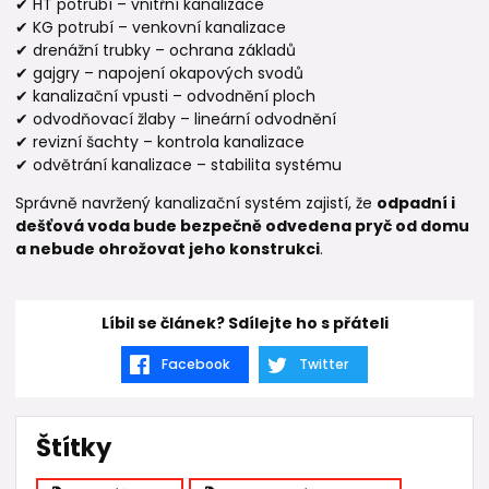
✔ HT potrubí – vnitřní kanalizace
✔ KG potrubí – venkovní kanalizace
✔ drenážní trubky – ochrana základů
✔ gajgry – napojení okapových svodů
✔ kanalizační vpusti – odvodnění ploch
✔ odvodňovací žlaby – lineární odvodnění
✔ revizní šachty – kontrola kanalizace
✔ odvětrání kanalizace – stabilita systému
Správně navržený kanalizační systém zajistí, že
odpadní i
dešťová voda bude bezpečně odvedena pryč od domu
a nebude ohrožovat jeho konstrukci
.
Líbil se článek? Sdílejte ho s přáteli
Facebook
Twitter
Štítky