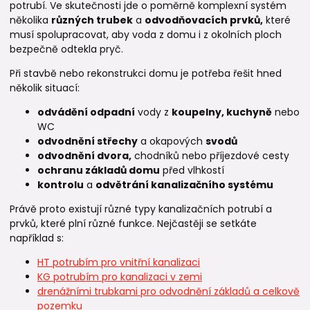
potrubí. Ve skutečnosti jde o poměrně komplexní systém
několika
různých trubek
a
odvodňovacích prvků,
které
musí spolupracovat, aby voda z domu i z okolních ploch
bezpečně odtekla pryč.
Při stavbě nebo rekonstrukci domu je potřeba řešit hned
několik situací:
odvádění odpadní
vody z
koupelny, kuchyně
nebo
WC
odvodnění střechy
a okapových
svodů
odvodnění dvora,
chodníků nebo příjezdové cesty
ochranu základů domu
před vlhkostí
kontrolu
a
odvětrání kanalizačního systému
Právě proto existují různé typy kanalizačních potrubí a
prvků, které plní různé funkce. Nejčastěji se setkáte
například s:
HT potrubím pro vnitřní kanalizaci
KG potrubím pro kanalizaci v zemi
drenážními trubkami pro odvodnění základů a celkově
pozemku