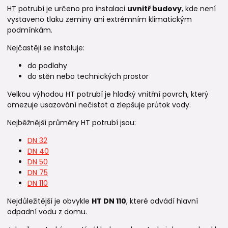
HT potrubí je určeno pro instalaci
uvnitř budovy
, kde není
vystaveno tlaku zeminy ani extrémním klimatickým
podmínkám.
Nejčastěji se instaluje:
do podlahy
do stěn nebo technických prostor
Velkou výhodou HT potrubí je hladký vnitřní povrch, který
omezuje usazování nečistot a zlepšuje průtok vody.
Nejběžnější průměry HT potrubí jsou:
DN 32
DN 40
DN 50
DN 75
DN 110
Nejdůležitější je obvykle
HT DN 110
, které odvádí hlavní
odpadní vodu z domu.