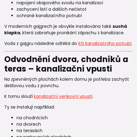
napojení okapového svodu na kanalizaci
zachycení listí a dalších nečistot
ochraně kanalizačního potrubí
V moderních gajgrech je obvykle instalována také
suchá
klapka
, která zabraňuje pronikání zápachu z kanalizace.
Voda z gajgru následně odtéká do
KG kanalizačního potrubí
.
Odvodnění dvora, chodníků a
teras – kanalizační vpusti
Na zpevněných plochách kolem domu je potřeba zachytit
dešťovou vodu z povrchu.
K tomu slouží
kanalizační venkovní vpusti
.
Ty se instalují například:
na chodnících
na dvorech
na terasách
na parkovacích plochách