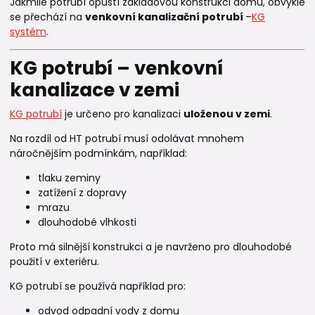
Jakmile potrubí opustí základovou konstrukci domu, obvykle
se přechází na
venkovní kanalizační potrubí
–
KG
systém
.
KG potrubí – venkovní
kanalizace v zemi
KG potrubí
je určeno pro kanalizaci
uloženou v zemi
.
Na rozdíl od HT potrubí musí odolávat mnohem
náročnějším podmínkám, například:
tlaku zeminy
zatížení z dopravy
mrazu
dlouhodobé vlhkosti
Proto má silnější konstrukci a je navrženo pro dlouhodobé
použití v exteriéru.
KG potrubí se používá například pro:
odvod odpadní vody z domu