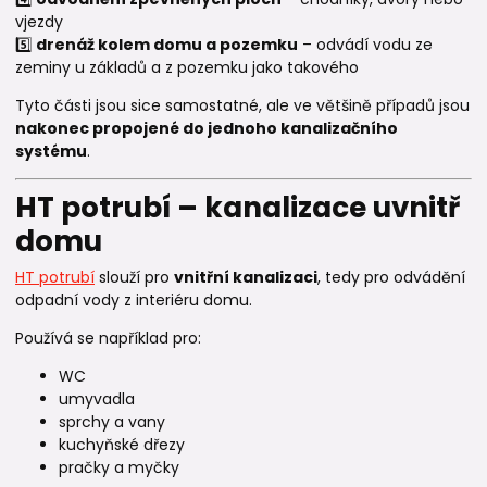
vjezdy
5️⃣
drenáž kolem domu a pozemku
– odvádí vodu ze
zeminy u základů a z pozemku jako takového
Tyto části jsou sice samostatné, ale ve většině případů jsou
nakonec propojené do jednoho kanalizačního
systému
.
HT potrubí – kanalizace uvnitř
domu
HT potrubí
slouží pro
vnitřní kanalizaci
, tedy pro odvádění
odpadní vody z interiéru domu.
Používá se například pro:
WC
umyvadla
sprchy a vany
kuchyňské dřezy
pračky a myčky