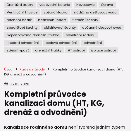
Drenážní trubky
vodovodní baterie
Novaservis
Oprava
Ventilační hlavice
zpětná klapka
nádrž na dešťovouv vodu
retenční nádrž
nadzemní nádrž
filtrační šachty
spadišťové šachty
uklidňovací šachty
dočasný okapový svod
neperforovaná drenážní trubka
odvětrání radonu
lineární odvodnění
bodové odvodnění
odvodnění
střešní vpusť
drenážní trubky
HT potrubí
izolace potrubí
Úvod
Rady a návody
Kompletní průvodce kanalizací domu (HT,
KG, drenáž a odvodnění)
05
.
03
.
2026
Kompletní průvodce
kanalizací domu (HT, KG,
drenáž a odvodnění)
Kanalizace rodinného domu
není tvořena jedním typem