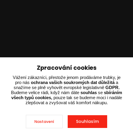
Technické poradenství
Zpracování cookies
Ing. Adam Dvořák
Vážení zákazníci, přestože jenom prodáváme trubky, je
+420 602 234 254
pro nás
ochrana vašich soukromých dat důležitá
a
snažíme se plně vyhovět evropské legislativně
GDPR.
(Po-Pá 8:00 - 15:00)
Budeme velice rádi, když nám dáte
souhlas
se
sbíráním
všech typů cookies,
pouze tak se budeme moci i nadále
potrebujiporadit@dvorak-karlik.cz
zlepšovat a zvyšovat váš komfort nákupu.
Souhlasím
Nastavení
2025 © Dvorak-Karlik.cz – Všechna práva vyhrazena. Design od
EmpireDesign
nakódoval
OndřejDvořák.com
.