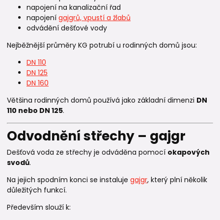
napojení na kanalizační řad
napojení
gajgrů, vpustí a žlabů
odvádění dešťové vody
Nejběžnější průměry KG potrubí u rodinných domů jsou:
DN 110
DN 125
DN 160
Většina rodinných domů používá jako základní dimenzi
DN
110 nebo DN 125
.
Odvodnění střechy – gajgr
Dešťová voda ze střechy je odváděna pomocí
okapových
svodů
.
Na jejich spodním konci se instaluje
gajgr
, který plní několik
důležitých funkcí.
Především slouží k: