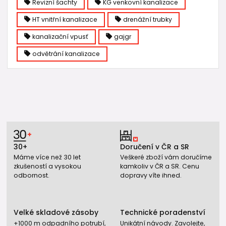
Revizní šachty
KG venkovní kanalizace
HT vnitřní kanalizace
drenážní trubky
kanalizační vpusť
gajgr
odvětrání kanalizace
30+
Doručení v ČR a SR
Máme více než 30 let
Veškeré zboží vám doručíme
zkušeností a vysokou
kamkoliv v ČR a SR. Cenu
odbornost.
dopravy víte ihned.
Velké skladové zásoby
Technické poradenství
+1000 m odpadního potrubí,
Unikátní návody. Zavolejte,