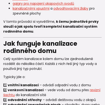
gajgry pro napojení okapových svodů
kanalizačními vpustmi
a
odvodňovacími žlaby
pro
zpevněné plochy
V tomto průvodci si vysvětlíme,
k čemu jednotlivé prvky
slouží a jak spolu tvoří kompletní kanalizační systém
rodinného domu
.
Jak funguje kanalizace
rodinného domu
Celý systém kanalizace kolem domu lze zjednodušeně
rozdělit do několika částí. Každá z nich řeší jiný typ vody a
používá jiný typ potrubí.
Typicky jde o:
1️⃣
vnitřní kanalizaci
– odvádí odpadní vodu z domu
2️⃣
venkovní kanalizaci
– vede vodu od domu přes
revizní
šachtu
do kanalizační sítě
3️⃣
odvodnění střechy
– odvádí dešťovou vodu z okapů
4️⃣
odvodnění zpevněných ploch
– chodníky, dvory nebo