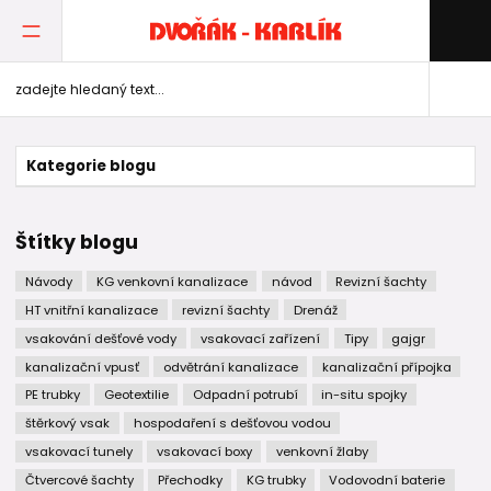
Kategorie blogu
Štítky blogu
Návody
KG venkovní kanalizace
návod
Revizní šachty
HT vnitřní kanalizace
revizní šachty
Drenáž
vsakování dešťové vody
vsakovací zařízení
Tipy
gajgr
kanalizační vpusť
odvětrání kanalizace
kanalizační přípojka
PE trubky
Geotextilie
Odpadní potrubí
in-situ spojky
štěrkový vsak
hospodaření s dešťovou vodou
vsakovací tunely
vsakovací boxy
venkovní žlaby
Čtvercové šachty
Přechodky
KG trubky
Vodovodní baterie