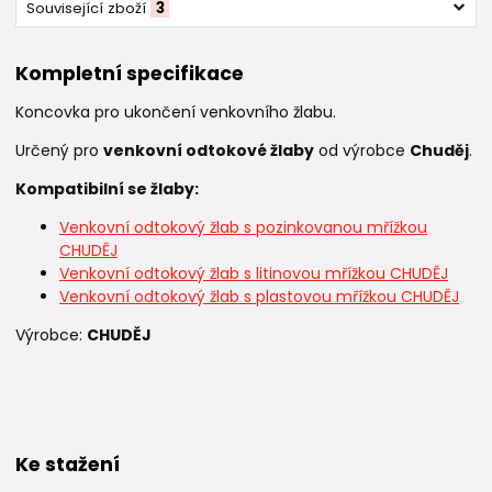
Související zboží
3
Kompletní specifikace
Koncovka pro ukončení venkovního žlabu.
Určený pro
venkovní odtokové žlaby
od výrobce
Chuděj
.
Kompatibilní se žlaby:
Venkovní odtokový žlab s pozinkovanou mřížkou
CHUDĚJ
Venkovní odtokový žlab s litinovou mřížkou CHUDĚJ
Venkovní odtokový žlab s plastovou mřížkou CHUDĚJ
Výrobce:
CHUDĚJ
Ke stažení