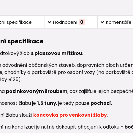
ní specifikace
Hodnocení
0
Komentáře
ní specifikace
dtokový žlab
s plastovou mřížkou
.
 odvodnění občanských staveb, dopravních ploch určenýc
 chodníky a parkoviště pro osobní vozy (na parkoviště do
ídy B125).
ěna
pozinkovaným šroubem
, což zajišťuje jejich bezpeč
nosnost žlabu je
1,5 tuny
, je tedy pouze
pochozí
.
í žlabu slouží
koncovka pro venkovní žlaby
.
ní na kanalizaci je nutné dokoupit připojení k odtoku -
bo