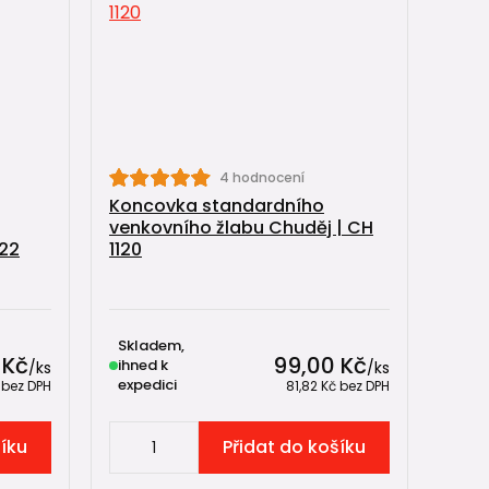
4 hodnocení
Koncovka standardního
venkovního žlabu Chuděj | CH
122
1120
Skladem,
 Kč
99,00 Kč
ihned k
/
ks
/
ks
expedici
č
bez DPH
81,82 Kč
bez DPH
šíku
Přidat do košíku