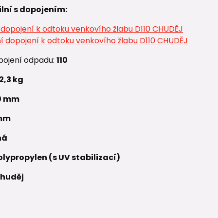
lní s dopojením:
 dopojení k odtoku venkovího žlabu D110 CHUDĚJ
í dopojení k odtoku venkovího žlabu D110 CHUDĚJ
pojení odpadu:
110
2,3 kg
0 mm
 mm
ná
olypropylen (s UV stabilizací)
huděj