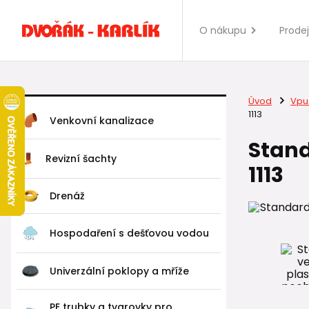
O nákupu
Prode
Úvod
Vpus
1113
Venkovní kanalizace
Stand
Revizní šachty
1113
Drenáž
Hospodaření s dešťovou vodou
Univerzální poklopy a mříže
PE trubky a tvarovky pro