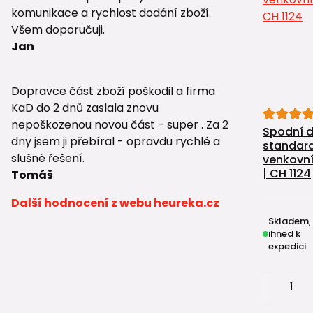
komunikace a rychlost dodání zboží.
Všem doporučuji.
Jan
Dopravce část zboží poškodil a firma
KaD do 2 dnů zaslala znovu
nepoškozenou novou část - super . Za 2
Spodní d
dny jsem ji přebíral - opravdu rychlé a
standard
slušné řešení.
venkovní
| CH 1124
Tomáš
Další hodnocení z webu heureka.cz
Skladem,
ihned k
expedici