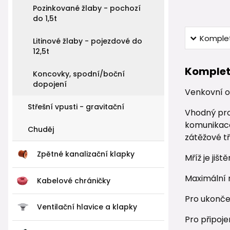
Pozinkované žlaby - pochozí
do 1,5t
Komplet
Litinové žlaby - pojezdové do
12,5t
Komplet
Koncovky, spodní/boční
dopojení
Venkovní o
Střešní vpusti - gravitační
Vhodný pro
komunikace,
Chuděj
zátěžové tř
Zpětné kanalizační klapky
Mříž je jišt
Maximální 
Kabelové chráničky
Pro ukončen
Ventilační hlavice a klapky
Pro připoje