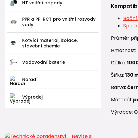
HT vnitřní odpady
Kompatibi
Boční
PPR a PP-RCT pro vnitřní rozvody
vody
Spodn
Průměr při
Kotvící materiál, izolace,
stavební chemie
Hmotnost:
Vodovodní baterie
Délka:
100
Šířka:
130
Nářadí
Barva:
čer
Výprodej
Materiál:
p
Výrobce:
C