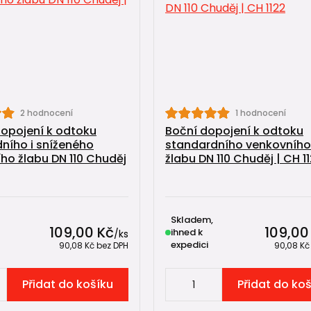
2 hodnocení
1 hodnocení
opojení k odtoku
Boční dopojení k odtoku
ního i sníženého
standardního venkovního
ho žlabu DN 110 Chuděj
žlabu DN 110 Chuděj | CH 1
Skladem,
109,00 Kč
109,00
ihned k
/
ks
expedici
90,08 Kč
bez DPH
90,08 K
Přidat do košíku
Přidat do ko