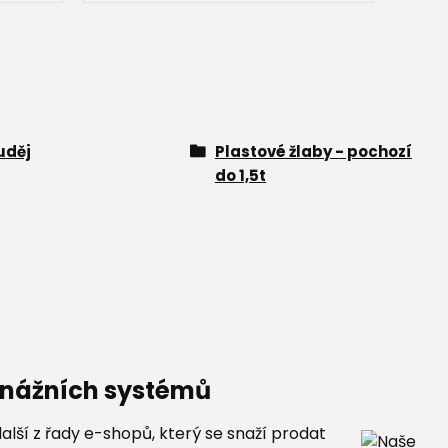
uděj
Plastové žlaby - pochozí
do 1,5t
renážních systémů
alší z řady e-shopů, který se snaží prodat