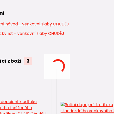
ní
ní návod - venkovní žlaby CHUDĚJ
ký list - venkovní žlaby CHUDĚJ
ící zboží
3