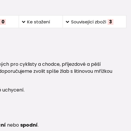
0
Ke stažení
Související zboží
3
h pro cyklisty a chodce, příjezdové a pěší
poručujeme zvolit spíše žlab s litinovou mřížkou
né uchycení.
ční
nebo
spodní
.