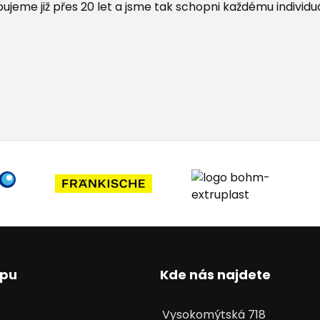
me již přes 20 let a jsme tak schopni každému individuáln
upu
Kde nás najdete
Vysokomýtská 718