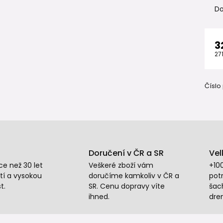
Do
3
27
Číslo
Doručení v ČR a SR
Vel
e než 30 let
Veškeré zboží vám
+10
tí a vysokou
doručíme kamkoliv v ČR a
potr
t.
SR. Cenu dopravy víte
šac
ihned.
dre