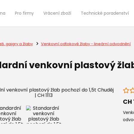
jna
Pro firmy
Vrácení zboží
Technické poradenství
ti, gajgry a žlaby
Venkovní odtokové žlaby - lineární odvodnění
ardní venkovní plastový žlab
CH 
Venko
odvo