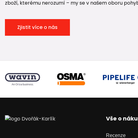
zboží, kterému nerozumí – my se v našem oboru pohybuje
Zjistit více o nás
Vše o nák
Recenze