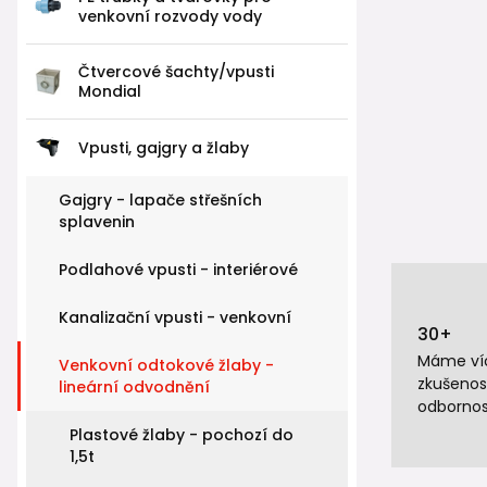
venkovní rozvody vody
Čtvercové šachty/vpusti
Mondial
Vpusti, gajgry a žlaby
Gajgry - lapače střešních
splavenin
Podlahové vpusti - interiérové
Kanalizační vpusti - venkovní
30+
Máme víc
Venkovní odtokové žlaby -
zkušenos
lineární odvodnění
odbornos
Plastové žlaby - pochozí do
1,5t