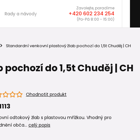
Zavolejte, poradíme
+420 602 234 254
Rady a návody
(Po-Pá 8:00 - 15:00)
Standardní venkovní plastový žlab pochozí do 1,5t Chuděj | CH
 pochozí do 1,5t Chuděj | CH
Ohodnotit produkt
1113
vní odtokový žlab s plastovou mřížkou. Vhodný pro
dnění obča...
celý popis