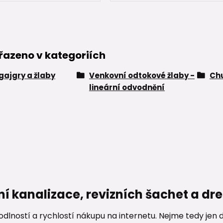
řazeno v kategoriích
 gajgry a žlaby
Venkovní odtokové žlaby -
Ch
lineární odvodnění
ní kanalizace, revizních šachet a d
lností a rychlostí nákupu na internetu. Nejme tedy jen d