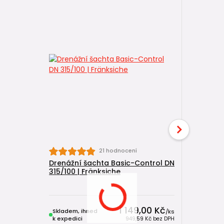
21 hodnocení
Drenážní šachta Basic-Control DN
Drenážní
315/100 | Fränksiche
lapače pí
Fränkisc
1 149,00 Kč
Skladem, ihned
Skladem, 
/
ks
k expedici
k expedici
949,59 Kč
bez DPH