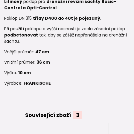
Litinový
poklop pro
drenážní revizní šachty Basic-
Control a Opti-Control
.
Poklop DN 315
třídy D400 do 40t
je
pojezdný
.
Při použití poklopu o vyšší nosnosti je zcela zásadní poklop
podbetonovat
tak, aby se zátěž nepřenášela na drenážní
šachtu.
Vnější průměr:
47 cm
Vnitřní průměr:
36 cm
Výška.
10 cm
Výrobce:
FRÄNKISCHE
Související zboží
3