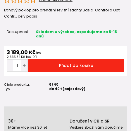
Litinový poklop pro drenážní revizní šachty Basic-Control a Opti-
Contr...
celý popis
Dostupnost
Skladem u výrobce, expedujeme za 5-15
dnů
3 189,00 Kč
/
ks
2 635,54 Kč
bez DPH
Přidat do košíku
Číslo produktu:
6740
Typ:
do 40 t (pojezdový)
30+
Doručení v ČR a SR
Máme více než 30 let
Veškeré zboží vám doručíme