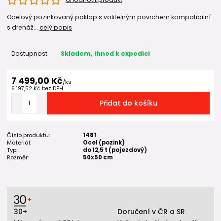
Ocelový pozinkovaný poklop s volitelným povrchem kompatibilní
s drenáž...
celý popis
Dostupnost
Skladem, ihned k expedici
7 499,00 Kč
/
ks
6 197,52 Kč
bez DPH
Přidat do košíku
Číslo produktu:
1481
Materiál:
Ocel (pozink)
Typ:
do 12,5 t (pojezdový)
Rozměr:
50x50 cm
30+
Doručení v ČR a SR