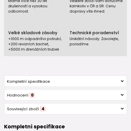
Máme více než 30 let
Veškeré zboží vám doručíme
zkušeností a vysokou
kamkoliv v ČR a SR. Cenu
odbornost.
dopravy víte ihned.
Velké skladové zásoby
Technické poradenství
+1000 m odpadního potrubí,
Unikátní návody. Zavolejte,
+200 revizních šachet,
poradíme.
+5000 m drenážních trubek
Kompletní specifikace
Hodnocení
0
Související zboží
4
Kompletní specifikace