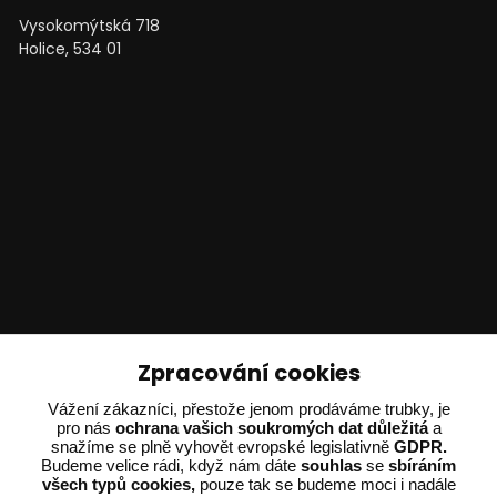
Vysokomýtská 718
Holice, 534 01
Technické poradenství
Zpracování cookies
Ing. Adam Dvořák
Vážení zákazníci, přestože jenom prodáváme trubky, je
pro nás
ochrana vašich soukromých dat důležitá
a
+420 602 234 254
snažíme se plně vyhovět evropské legislativně
GDPR.
(Po-Pá 8:00 - 15:00)
Budeme velice rádi, když nám dáte
souhlas
se
sbíráním
všech typů cookies,
pouze tak se budeme moci i nadále