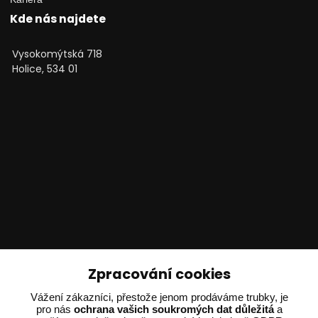
Kde nás najdete
Vysokomýtská 718
Holice, 534 01
Technické poradenství
Zpracování cookies
Vážení zákazníci, přestože jenom prodáváme trubky, je
Ing. Adam Dvořák
pro nás
ochrana vašich soukromých dat důležitá
a
+420 602 234 254