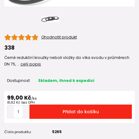
Ohodnotit produkt
338
Černé redukční kroužky neboli vložky do víka svodu v průměrech
DN 75, ...
celý popis
Dostupnost
Skladem, ihned k expedici
99,00 Kč
/
ks
81,82 Kč
bez DPH
Přidat do košíku
Číslo produktu:
5265