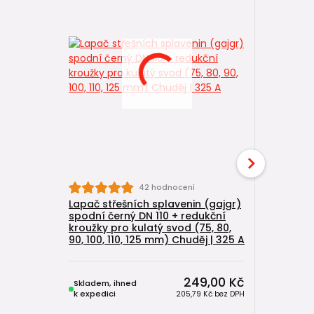
42 hodnocení
Lapač střešních splavenin (gajgr)
Lapač stř
spodní černý DN 110 + redukční
boční čer
kroužky pro kulatý svod (75, 80,
kroužky p
90, 100, 110, 125 mm) Chuděj | 325 A
90, 100, 1
249,00 Kč
Skladem, ihned
Skladem, 
k expedici
k expedici
205,79 Kč
bez DPH