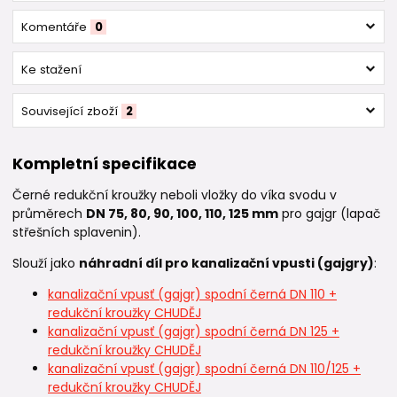
Komentáře
0
Ke stažení
Související zboží
2
Kompletní specifikace
Černé redukční kroužky neboli vložky do víka svodu v
průměrech
DN 75, 80, 90, 100, 110, 125 mm
pro gajgr (lapač
střešních splavenin).
Slouží jako
náhradní díl pro kanalizační vpusti (gajgry)
:
kanalizační vpusť (gajgr) spodní černá DN 110 +
redukční kroužky CHUDĚJ
kanalizační vpusť (gajgr) spodní černá DN 125 +
redukční kroužky CHUDĚJ
kanalizační vpusť (gajgr) spodní černá DN 110/125 +
redukční kroužky CHUDĚJ