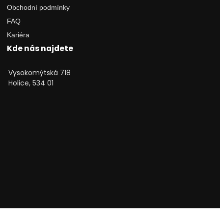
Obchodní podmínky
FAQ
Kariéra
Kde nás najdete
Vysokomýtská 718
Holice, 534 01
Technické poradenství