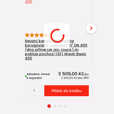
4 hodnocení
Revizní kanalizační šachta
Kanalizač
korugovaná - sestava "H" DN 400
korugova
(dno přímé DN 160, roura 1 m,
1500 mm 
poklop pochozí 1,5t) Wavin Basic
400
3 509,00 Kč
Skladem, ihned
Skladem, 
/
ks
k expedici
k expedici
2 900,00 Kč
bez DPH
Přidat do košíku