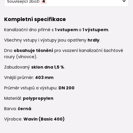
Související zboží
4
Kompletní specifikace
Kanalizační dno přímé s
1
vstupem
a
1 výstupem
.
Všechny vstupy i výstupy jsou opatřeny
hrdly
.
Dno
obsahuje těsnění
pro vsazení kanalizační šachtové
roury (vlnovce).
Zabudovaný
sklon dna 1,5 %
.
Vnější průměr:
403
mm
Průměr vstupů a výstupu:
DN 200
Materiál:
polypropylen
Barva:
černá
Výrobce:
Wavin (Basic 400)