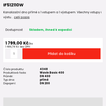
IF512110W
Kanalizační dno přímé s 1 vstupem a 1 výstupem. Všechny vstupy i
výstu...
celý popis
Dostupnost
Skladem, ihned k expedici
1 799,00 Kč
/
ks
1 486,78 Kč
bez DPH
Přidat do košíku
Číslo produktu:
4348
Produktová řada:
Wavin Basic 400
Průměr:
DN 400
Typ dna:
přímé
Dopojení:
DN 200