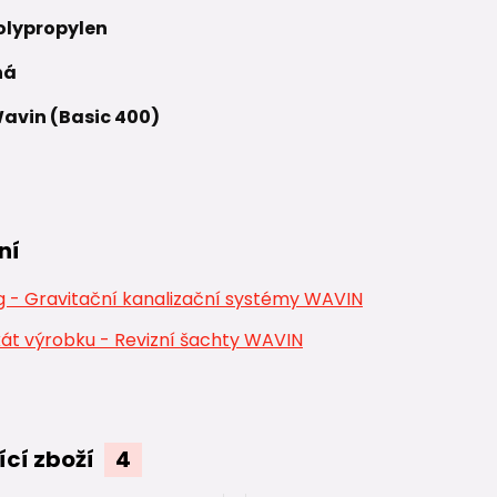
olypropylen
ná
avin (Basic 400)
ní
 - Gravitační kanalizační systémy WAVIN
kát výrobku - Revizní šachty WAVIN
ící zboží
4