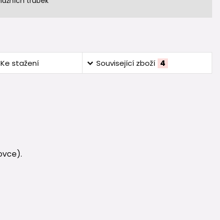
nážních trubek
Ke stažení
Související zboží
4
ovce).