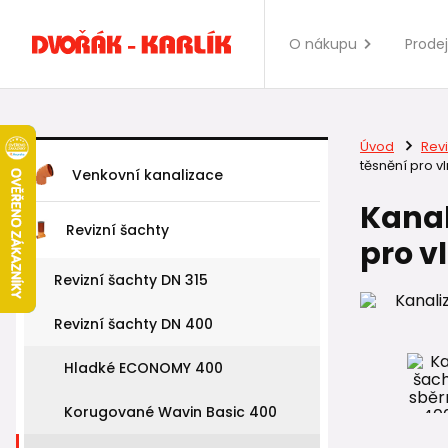
O nákupu
Prode
Úvod
Revi
těsnění pro v
Venkovní kanalizace
Kanal
Revizní šachty
pro v
Revizní šachty DN 315
Revizní šachty DN 400
Hladké ECONOMY 400
Korugované Wavin Basic 400