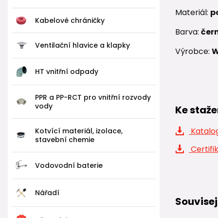
Materiál:
p
Kabelové chráničky
Barva:
čer
Ventilační hlavice a klapky
Výrobce:
W
HT vnitřní odpady
PPR a PP-RCT pro vnitřní rozvody
vody
Ke staže
Katalog
Kotvící materiál, izolace,
stavební chemie
Certifi
Vodovodní baterie
Nářadí
Souvisej