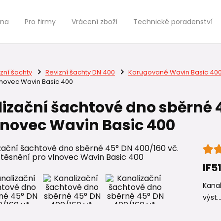
jna
Pro firmy
Vrácení zboží
Technické poradenství
zní šachty
Revizní šachty DN 400
Korugované Wavin Basic 40
lnovec Wavin Basic 400
izační šachtové dno sběrné 4
lnovec Wavin Basic 400
IF5
Kanal
výst..