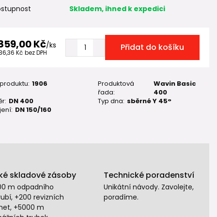
stupnost
Skladem, ihned k expedici
 859,00 Kč
/
ks
Přidat do košíku
536,36 Kč
bez DPH
 produktu:
1906
Produktová
Wavin Basic
řada:
400
r:
DN 400
Typ dna:
sběrné Y 45°
ení:
DN 150/160
ké skladové zásoby
Technické poradenství
00 m odpadního
Unikátní návody. Zavolejte,
ubí, +200 revizních
poradíme.
het, +5000 m