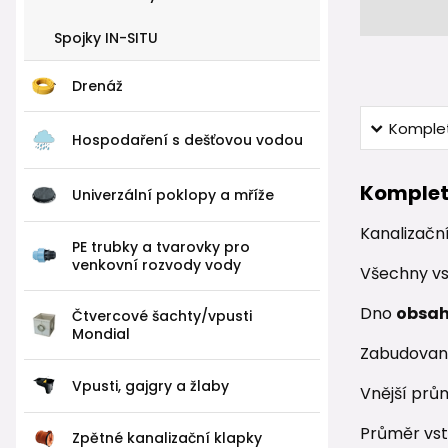
Spojky IN-SITU
Drenáž
Komplet
Hospodaření s dešťovou vodou
Komplet
Univerzální poklopy a mříže
Kanalizačn
PE trubky a tvarovky pro
venkovní rozvody vody
Všechny vs
Dno
obsah
Čtvercové šachty/vpusti
Mondial
Zabudova
Vpusti, gajgry a žlaby
Vnější prů
Průměr vst
Zpětné kanalizační klapky