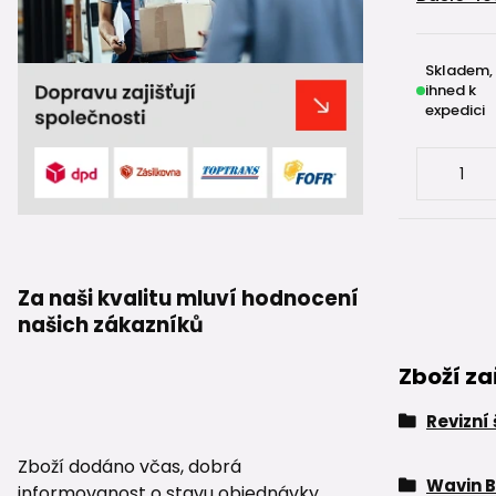
Skladem,
ihned k
expedici
Za naši kvalitu mluví hodnocení
našich zákazníků
Zboží za
Revizní
Zboží dodáno včas, dobrá
Wavin B
informovanost o stavu objednávky.