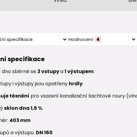
ihned.
dre
ní specifikace
Hodnocení
4
ní specifikace
í dno sběrné se
3
vstupy
a
1 výstupem
.
tupy i výstupy jsou opatřeny
hrdly
.
uje těsnění
pro vsazení kanalizační šachtové roury (vln
ný
sklon dna 1,5 %
.
měr:
403
mm
upů a výstupu:
DN 160