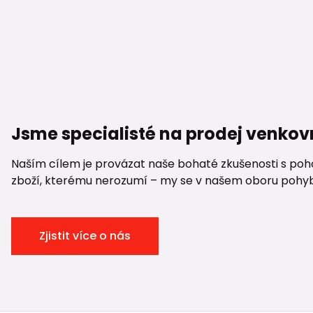
Jsme specialisté na prodej venkov
Naším cílem je provázat naše bohaté zkušenosti s pohod
zboží, kterému nerozumí – my se v našem oboru pohybuje
Zjistit více o nás