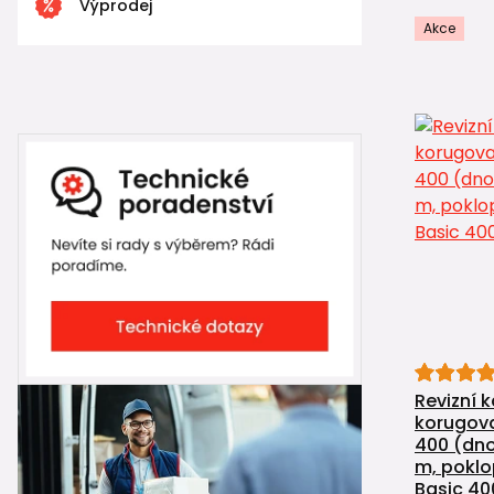
Výprodej
Akce
Revizní 
korugova
400 (dno
m, poklo
Basic 40