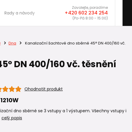
Zavolejte, poradíme
+420 602 234 254
Rady a návody
(Po-Pá 8:00 - 15:00)
0
Dna
Kanalizační šachtové dno sběrné 45° DN 400/160 vč.
5° DN 400/160 vč. těsnění
Ohodnotit produkt
11210W
izační dno sběrné se 3 vstupy a 1 výstupem. Všechny vstupy i
.
celý popis