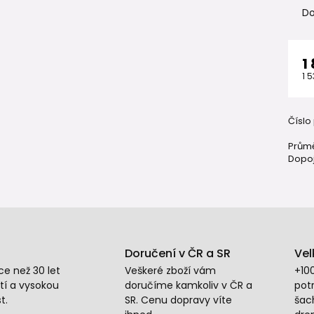
Do
1
1 
Číslo
Průmě
Dopoj
Doručení v ČR a SR
Vel
e než 30 let
Veškeré zboží vám
+10
tí a vysokou
doručíme kamkoliv v ČR a
potr
t.
SR. Cenu dopravy víte
šac