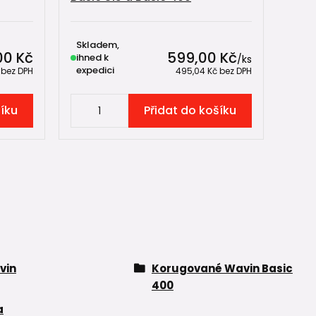
Skladem,
Skl
00 Kč
599,00 Kč
ihned k
ihne
/
ks
expedici
expe
č
bez DPH
495,04 Kč
bez DPH
šíku
Přidat do košíku
vin
Korugované Wavin Basic
400
a