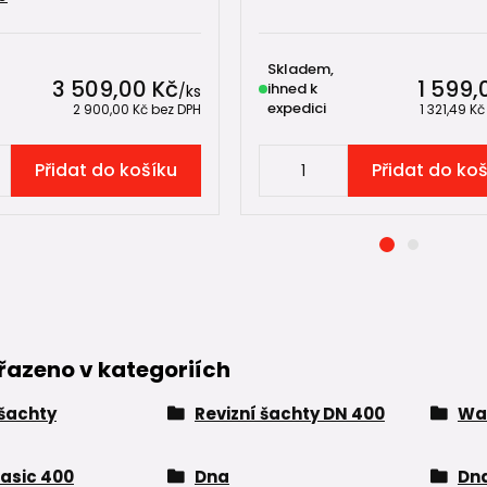
Skladem,
3 509,00 Kč
1 599,
ihned k
/
ks
expedici
2 900,00 Kč
bez DPH
1 321,49 K
Přidat do košíku
Přidat do ko
řazeno v kategoriích
 šachty
Revizní šachty DN 400
Wa
asic 400
Dna
Dn