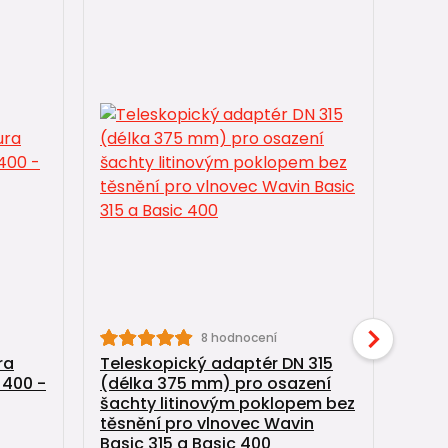
8 hodnocení
ra
Teleskopický adaptér DN 315
Pokl
 400 -
(délka 375 mm) pro osazení
12,5
šachty litinovým poklopem bez
vlno
těsnění pro vlnovec Wavin
400
Basic 315 a Basic 400