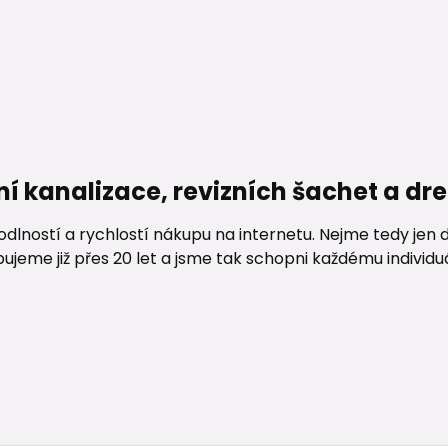
ní kanalizace, revizních šachet a d
lností a rychlostí nákupu na internetu. Nejme tedy jen d
me již přes 20 let a jsme tak schopni každému individuáln