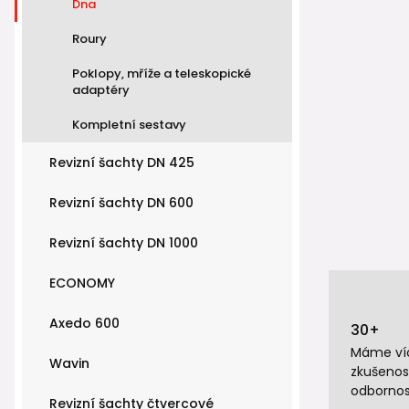
Dna
Roury
Poklopy, mříže a teleskopické
adaptéry
Kompletní sestavy
Revizní šachty DN 425
Revizní šachty DN 600
Revizní šachty DN 1000
ECONOMY
Axedo 600
30+
Máme víc
Wavin
zkušenos
odbornos
Revizní šachty čtvercové